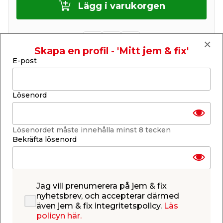
Lägg i varukorgen
Skapa en profil - 'Mitt jem & fix'
E-post
Finns i lager i de flesta butiker
Se lagerstatus i din butik
Lagerstatus uppdaterad 7 aug 2026 04:26
Lösenord
Lägg till i inköpslistan
Lösenordet måste innehålla minst 8 tecken
Bekräfta lösenord
Produktbeskrivning
Elförzinkad vagnsbult från Heco. Vagnsbult
Jag vill prenumerera på jem & fix
monteras tillsammans med mutter och bricka vid
nyhetsbrev, och accepterar därmed
infästning av träkonstruktioner. Bör användas i
även jem & fix integritetspolicy.
Läs
policyn här.
träkonstruktioner där hög belastning kan