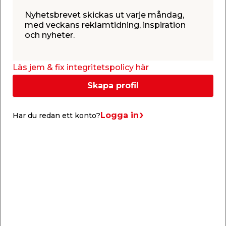
förekomma. Säljs i 10-pack.
Nyhetsbrevet skickas ut varje måndag,
med veckans reklamtidning, inspiration
och nyheter.
Material: Härdat stål
Dimension: M8 x 90
För inomhusbruk
Läs jem & fix integritetspolicy här
Skapa profil
Logga in
Har du redan ett konto?
Info & guider