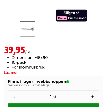
t & Värme
us & Förråd
öring
skläder & Skyddsutrustning
lation
 & Klinker
 & Säkerhet
öbler
er & Tapetverktyg
ing, Rep & Snöre
p
r & Fönster
edjursbekämpning
um
rsalspray & Multispray
ggningsmaskiner
39,95
/ st.
lation
t & Nät
yckstvätt & Tryckluft
Dimension: M8x90
10-pack
För inomhusbruk
tning
Läs mer
Finns i lager i webbshoppen
Skickas inom 2-5 arbetsdagar
-
+
1
st.
or & Flaggstänger