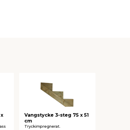
 x
Vangstycke 3-steg 75 x 51
Regel Im
cm
170 mm -
Wood
ass
Tryckimpregnerat.
Tryckimpreg