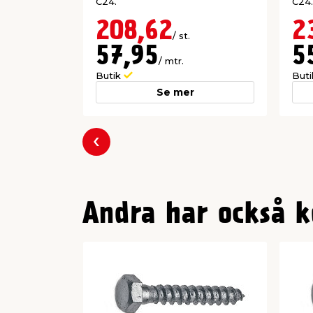
C24.
C24.
208,62
2
/ st.
57,95
5
/ mtr.
Butik
But
Se mer
Föregående
Andra har också k