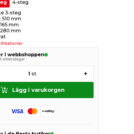
teg
4-steg
e 3-steg
H: 510 mm
 165 mm
: 280 mm
rat
ifikationer
ger i webbshoppen
5 arbetsdagar
+
1
st.
Lägg i varukorgen
r i de flesta butiker