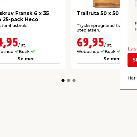
skruv Fransk 6 x 35
Trallruta 50 x 50 cm
 25-pack Heco
utomhusbruk.
Tryckimpregnerad trall för
r
uteplatsen.
4,95
69,95
/ st.
/ st.
Läs 
bshop
Butik
Webbshop
Butik
Se mer
Se mer
S
Har 