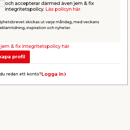
och accepterar därmed även jem & fix
integritetspolicy.
Läs policyn här.
Vangstycke 2-steg 53 x 33
Fyrkantsb
cm
mm
Nyhetsbrevet skickas ut varje måndag, med veckans
Galvaniserat.
S4BVarmför
eklamtidning, inspiration och nyheter.
179,00
29,9
/ st.
jem & fix integritetspolicy här
Webbshop
Butik
Webbshop
Se mer
kapa profil
Logga in
du redan ett konto?
Nästa