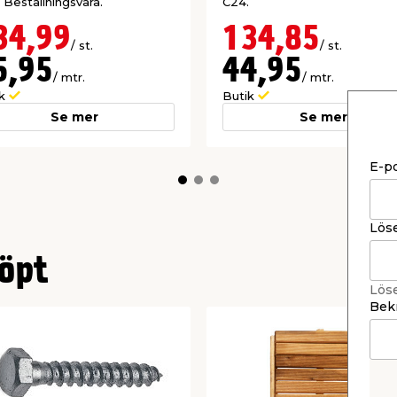
 Beställningsvara.
C24.
34,99
134,85
/ st.
/ st.
5,95
44,95
/ mtr.
/ mtr.
ik
Butik
Se mer
Se mer
E-p
Lös
öpt
Lös
Bekr