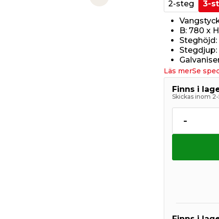
Next slide
2-steg
3-s
Vangstyck
B: 780 x 
Steghöjd:
Stegdjup
Galvanise
Läs mer
Se spec
Finns i la
Skickas inom 2-
-
Finns i lage