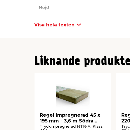
Höjd: 510 mm
Steghöjd: 170 mm
Höjd
Stegdjup: 280 mm
För utomhusbruk
Steghöjd
Visa hela texten
Stegdjup
Liknande produkte
Regel Impregnerad 45 x
Reg
195 mm - 3,6 m Södra
220
Wood
Wo
Tryckimpregnerad NTR-A. Klass
Tryc