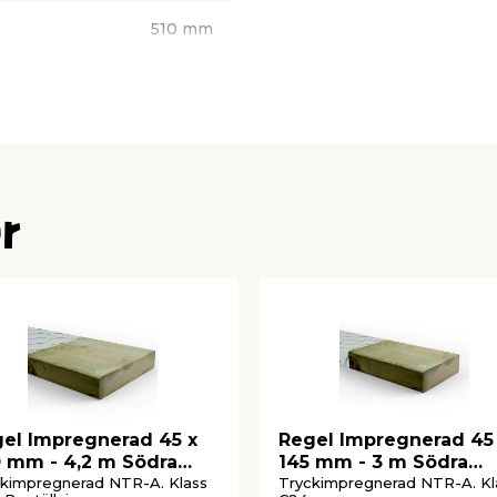
510 mm
165 mm
280 mm
r
el Impregnerad 45 x
Regel Impregnerad 45
 mm - 4,2 m Södra
145 mm - 3 m Södra
od
Wood
kimpregnerad NTR-A. Klass
Tryckimpregnerad NTR-A. Kl