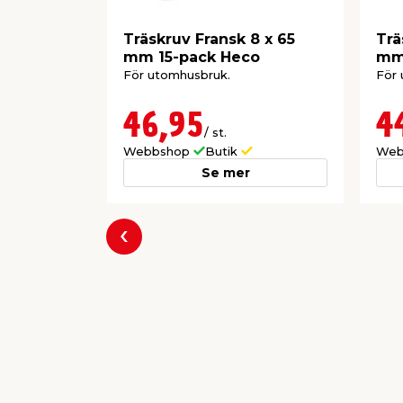
Träskruv Fransk 8 x 65
Trä
mm 15-pack Heco
mm
För utomhusbruk.
För 
46,95
4
/ st.
Webbshop
Butik
Web
Se mer
Föregående
Producent
Protræ A/S
Nordvang 4