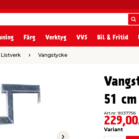
S
S
sning
Färg
Verktyg
VVS
Bil & Fritid
Vangstycke
 Listverk
Vangstycke
Vangs
51 cm
Art.nr: 9037756
229,00
Variant