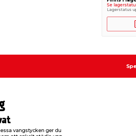
Se lagerstatu
Lagerstatus u
g
Spe
g
vat
dessa vangstycken ger du