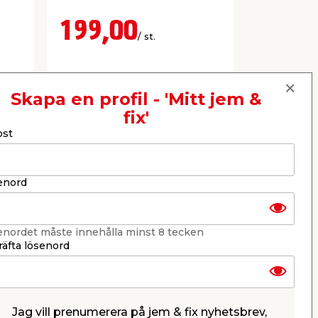
C24.
199,00
222,
/ st.
52,9
Butik
Butik
Se mer
Skapa en profil - 'Mitt jem &
fix'
ost
Nästa
enord
enordet måste innehålla minst 8 tecken
äfta lösenord
Jag vill prenumerera på jem & fix nyhetsbrev,