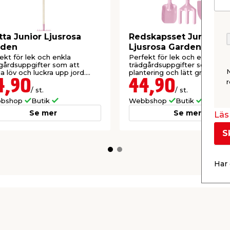
tta Junior Ljusrosa
Redskapsset Junior
rden
Ljusrosa Garden
ekt för lek och enkla
Perfekt för lek och enkla
gårdsuppgifter som att
trädgårdsuppgifter som
a löv och luckra upp jord.
plantering och lätt grävning. 
 och barnvänlig design.
och barnvänlig design.
4,90
44,90
r
/ st.
/ st.
bshop
Butik
Webbshop
Butik
Se mer
Se mer
Läs 
S
Har 