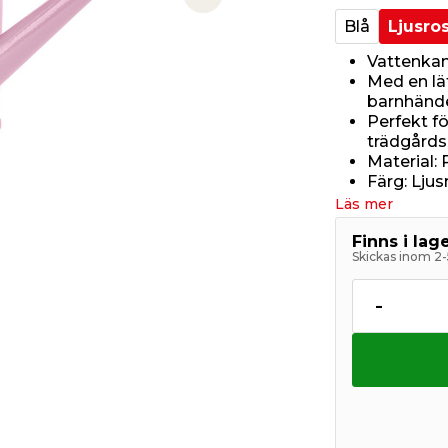
Next slide
Blå
Ljusro
Vattenkan
Med en lä
barnhänd
Perfekt fö
trädgårds
Material: 
Färg: Ljus
Läs mer
Finns i la
Skickas inom 2-
-