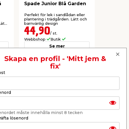
å
Spade Junior Blå Garden
Spade Jun
Garden
Perfekt för lek i sandlådan eller
Perfekt för 
plantering i trädgården. Lätt och
plantering i
Lätt
barnvänlig design
barnvänlig d
44,90
44,9
/ st.
Webbshop
Butik
Webbshop
Se mer
Skapa en profil - 'Mitt jem &
fix'
Nästa
ost
enord
enordet måste innehålla minst 8 tecken
äfta lösenord