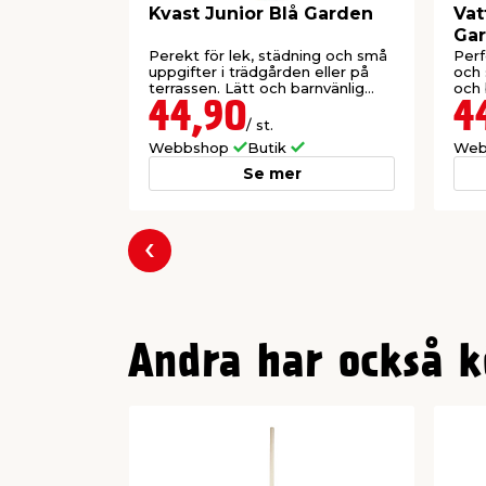
Kvast Junior Blå Garden
Vat
Ga
Perekt för lek, städning och små
Perf
uppgifter i trädgården eller på
och 
terrassen. Lätt och barnvänlig
och 
design.
44,90
4
/ st.
Webbshop
Butik
Web
Se mer
Föregående
Andra har också k