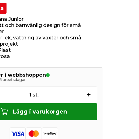
sa
na Junior
tt och barnvänlig design för små
er
r lek, vattning av växter och små
projekt
Plast
rosa
ger i webbshoppen
5 arbetsdagar
+
1
st.
Lägg i varukorgen