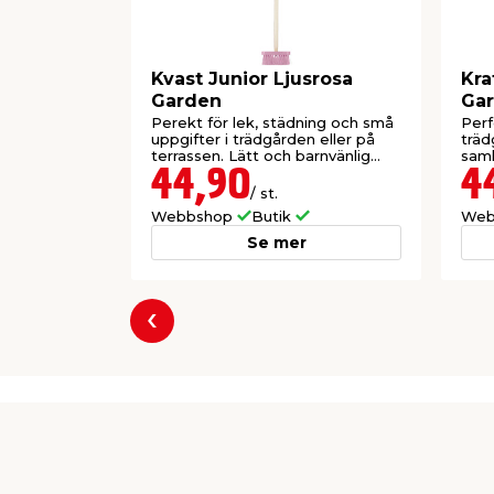
Kvast Junior Ljusrosa
Kra
Garden
Ga
Perekt för lek, städning och små
Perf
uppgifter i trädgården eller på
träd
terrassen. Lätt och barnvänlig
saml
design.
Lätt
44,90
4
/ st.
Webbshop
Butik
Web
Se mer
Föregående
Producent
jem & fix