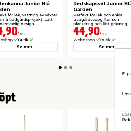
tenkanna Junior Blå
Redskapsset Junior Bl
rden
Garden
ekt för lek, vattning av växter
Perfekt för lek och enkla
små trädgårdsprojekt. Lätt
trädgårdsuppgifter som
barnvänlig design.
plantering och lätt grävning. 
och barnvänlig design.
4,90
44,90
/ st.
/ st.
bshop
Butik
Webbshop
Butik
Se mer
Se mer
E-p
Lös
öpt
Lös
Bekr