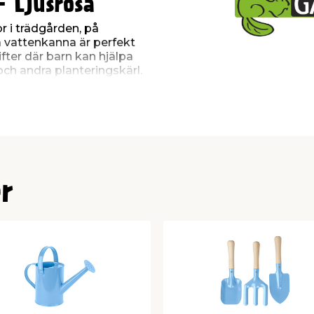
 Ljusrosa
 i trädgården, på
a vattenkanna är perfekt
fter där barn kan hjälpa
och andra planteringskärl.
last vilket för den enkel
ndtaget ger god kontroll
jämnt under vattning.
r