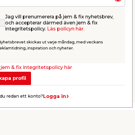
Jag vill prenumerera på jem & fix nyhetsbrev,
Vattenkanna Svart 5 L
Vattenkann
och accepterar därmed även jem & fix
Garden
integritetspolicy.
Läs policyn här.
Med stril för jämnt vattenflöde.
Klassisk sv
stril för jämt
Nyhetsbrevet skickas ut varje måndag, med veckans
Lätt
59,90
69,9
eklamtidning, inspiration och nyheter.
/ st.
Webbshop
Butik
Webbshop
Se mer
jem & fix integritetspolicy här
kapa profil
Nästa
Logga in
du redan ett konto?