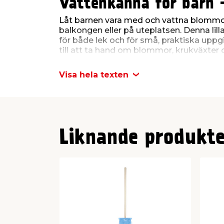
Vattenkanna för barn -
Låt barnen vara med och vattna blommor
balkongen eller på uteplatsen. Denna lill
för både lek och för små, praktiska uppgi
till att ta hand om blommor, krukväxter 
Vattenkannan har en lätt konstruktion i p
Visa hela texten
för mindre händer att lyfta och hälla. Ha
medan pipen med hål i fördelar vattnet 
Liknande produkte