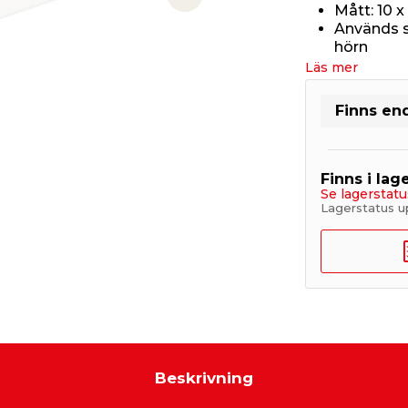
Next slide
Mått: 10 x
Används s
hörn
Läs mer
Finns end
Finns i lage
Se lagerstatu
Lagerstatus u
Beskrivning