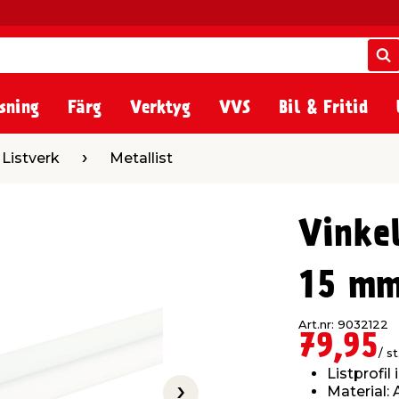
S
S
sning
Färg
Verktyg
VVS
Bil & Fritid
Metallist
 Listverk
Metallist
Vinkel
15 mm
Art.nr: 9032122
79,95
/ st
Listprofil 
Material: