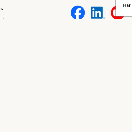
Har 
ss
 karriär
lt
rum
Köpvillkor
ärken
Integritetspolicy
Cookies
nd & support
gar & vinnare
blåsarportal