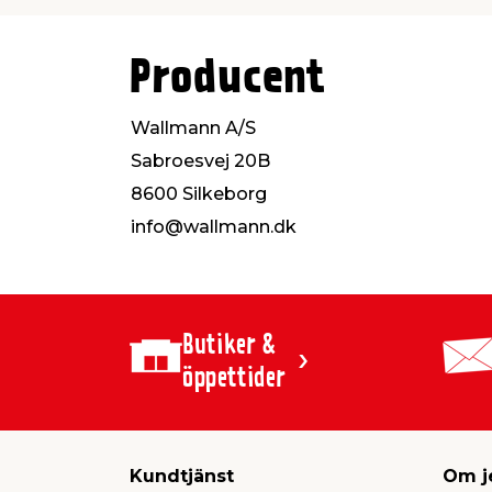
Producent
Wallmann A/S
Sabroesvej 20B
8600 Silkeborg
info@wallmann.dk
Butiker &
öppettider
Kundtjänst
Om j