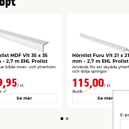
öpt
xlist MDF Vit 35 x 35
Hörnlist Furu Vit 21 x 2
- 2,7 m EHL Prolist
mm - 2,7 m EHL Prolist
ar både inner- och ytterhörn.
Används för att skydda ytter
och dölja springor.
9,95
115,00
/ st.
/ st.
ik
Butik
Se mer
Se mer
E-p