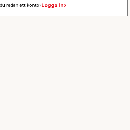
Per Bondessons väg 2080
Logga in
du redan ett konto?
268 31 Svalöv, Sverige
Organisationsnummer: 969706-6331
E-post: kundtjanst@jemfix.com
Telefon:
046-28 52 900
Läs mer om Trygg e-handel här.