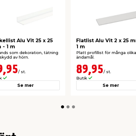
kellist Alu Vit 25 x 25
Flatlist Alu Vit 2 x 25 
- 1 m
1 m
nds som dekoration, tätning
Platt profillist för många olik
skydd av hörn.
ändamål.
9,95
89,95
/ st.
/ st.
ik
Butik
Se mer
Se mer