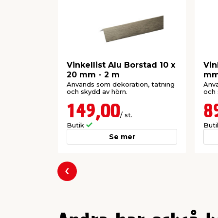
Vinkellist Alu Borstad 10 x
Vin
20 mm - 2 m
mm 
Används som dekoration, tätning
Anvä
och skydd av hörn.
och 
149,00
8
/ st.
Butik
But
Se mer
Föregående