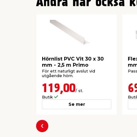
Andra har också k
Hörnlist PVC Vit 30 x 30
Fle
mm - 2,5 m Primo
mm 
För ett naturligt avslut vid
Pass
utgående hörn.
119,00
6
/ st.
Butik
But
Se mer
Föregående