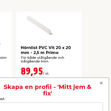
1
Hörnlist PVC Vit 20 x 20
Vinkellis
mm - 2,5 m Primo
30 mm - 
hörn
För både utåtgående och
Används som
inåtgående hörn.
och skydd a
89,95
69,9
/ st.
Butik
Butik
Se mer
Skapa en profil - 'Mitt jem &
fix'
ost
Nästa