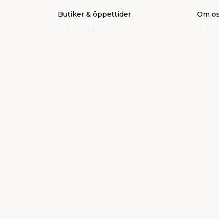
Butiker & öppettider
Om o
Reklamtidning
Jobb &
Presentkort
Aktuel
Köpvillkor
Press
Frakt & leverans
Varum
Ni fixar, vi stöttar
Jul
Mitt jem & fix
Bistå
FAQ
Tävlin
Kontakt
Vissel
Ångra en order