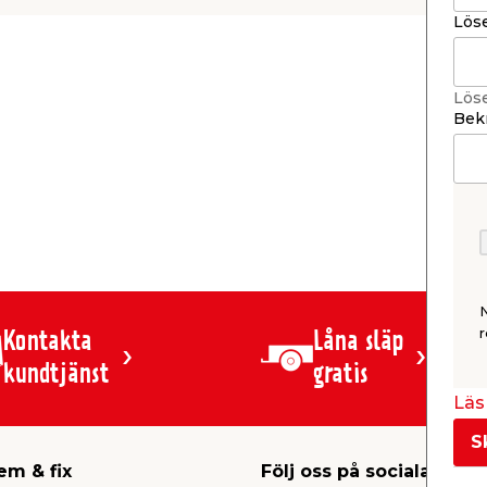
Lös
Lös
Bekr
r
Kontakta
Låna släp
kundtjänst
gratis
Läs 
S
em & fix
Följ oss på sociala medi