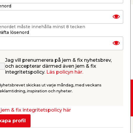
enord
enordet måste innehålla minst 8 tecken
äfta lösenord
Jag vill prenumerera på jem & fix nyhetsbrev,
och accepterar därmed även jem & fix
integritetspolicy.
Läs policyn här.
Nyhetsbrevet skickas ut varje måndag, med veckans
eklamtidning, inspiration och nyheter.
Drive-in
jem & fix integritetspolicy här
kapa profil
er
KB jem & fix