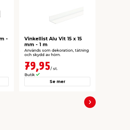
mm -
Vinkellist Alu Vit 15 x 15
Vinkellis
mm - 1 m
1 m
a
Används som dekoration, tätning
Används som
och skydd av hörn.
och skydd a
79,95
89,9
/ st.
Butik
Butik
Se mer
Nästa