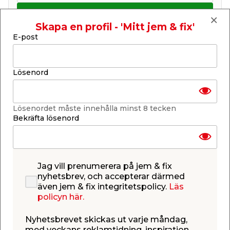
Lägg i varukorgen
Skapa en profil - 'Mitt jem & fix'
E-post
Lösenord
Få butiker
Se lagerstatus i din butik
Lagerstatus uppdaterad 8 aug 2026 14:30
Lösenordet måste innehålla minst 8 tecken
Bekräfta lösenord
Lägg till i inköpslistan
Jag vill prenumerera på jem & fix
Produktbeskrivning
nyhetsbrev, och accepterar därmed
även jem & fix integritetspolicy.
Läs
Wire Ø 2 mm, 42 st trådar. Längd 10 meter.
policyn här.
Ytbehandling elzink. Beräknad maxvikt 40 kg,
garanteras ej.
Nyhetsbrevet skickas ut varje måndag,
med veckans reklamtidning, inspiration