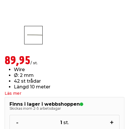
t & Värme
us & Förråd
öring
skläder & Skyddsutrustning
lation
 & Klinker
 & Säkerhet
öbler
er & Tapetverktyg
ing, Rep & Snöre
p
r & Fönster
edjursbekämpning
um
rsalspray & Multispray
ggningsmaskiner
89,95
/ st.
lation
t & Nät
yckstvätt & Tryckluft
Wire
Ø: 2 mm
42 st trådar
tning
Längd 10 meter
Läs mer
Finns i lager i webbshoppen
Skickas inom 2-5 arbetsdagar
or & Flaggstänger
-
+
1
st.