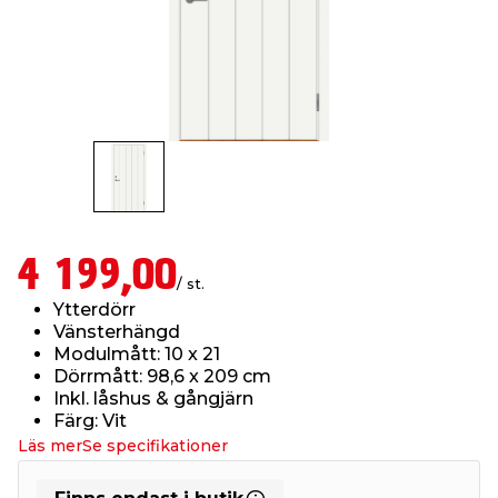
t & Värme
us & Förråd
öring
skläder & Skyddsutrustning
lation
 & Klinker
 & Säkerhet
öbler
er & Tapetverktyg
ing, Rep & Snöre
p
r & Fönster
edjursbekämpning
um
rsalspray & Multispray
ggningsmaskiner
lation
t & Nät
yckstvätt & Tryckluft
4 199,00
/ st.
Ytterdörr
tning
Vänsterhängd
Modulmått: 10 x 21
Dörrmått: 98,6 x 209 cm
Inkl. låshus & gångjärn
Färg: Vit
Läs mer
Se specifikationer
or & Flaggstänger