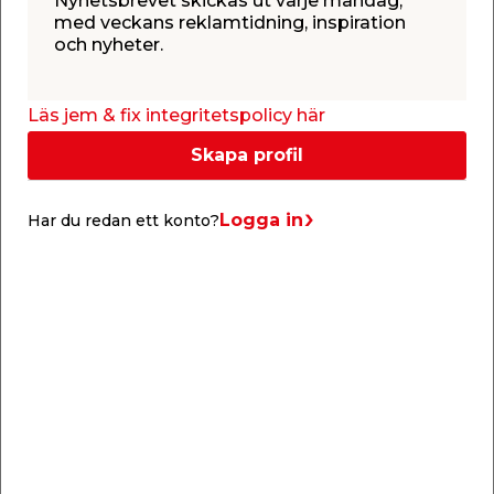
Nyhetsbrevet skickas ut varje måndag,
två stycken tappbärande gånggjärn Abloy 3248
med veckans reklamtidning, inspiration
vilka är justerbara i höjd- och sidled.
och nyheter.
Dörrhandtag medföljer ej. Dörren har 5 års
formgaranti. Dörren är inte brandklassad.
Läs jem & fix integritetspolicy här
Skapa profil
Logga in
Har du redan ett konto?
Specifikationer
Typ
Värde
Färg
Vit
Dörrtyp
Ytterdörr
Färgkod
VIT NCS S 0502-Y gloss 30
Höjd
209 cm