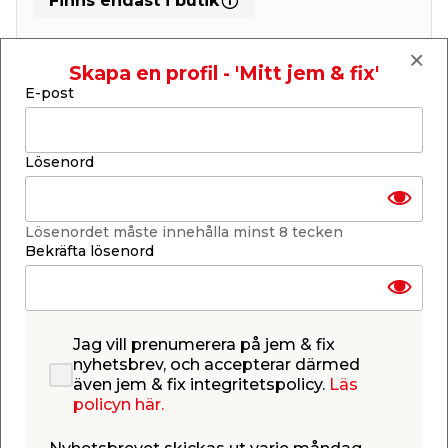
Finns endast i butik
Skapa en profil - 'Mitt jem & fix'
Få butiker
Se lagerstatus i din butik
E-post
Lagerstatus uppdaterad 8 aug 2026 23:04
Lägg till i inköpslistan
Lösenord
Lösenordet måste innehålla minst 8 tecken
Produktbeskrivning
Bekräfta lösenord
Ytterdörr Vänsterhängd M10
En vit, modern och stilren ytterdörr med
vänsterhängning. Dörren har måtten 98,6 x 209 cm
Jag vill prenumerera på jem & fix
och passar för modulmåttet 10X21, dvs. att hålet i
nyhetsbrev, och accepterar därmed
väggen ska vara 100 x 210 cm.
även jem & fix integritetspolicy.
Läs
policyn här.
Tjockleken är 62 mm och U-
värdet (isoleringsvärdet) är 0,85 W/m2K.
Medföljande tillbehör är låshus DORMA 9132 och