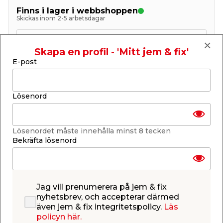
Finns i lager i webbshoppen
Skickas inom 2-5 arbetsdagar
-
+
1
st.
Skapa en profil - 'Mitt jem & fix'
E-post
Lägg i varukorgen
Lösenord
Lösenordet måste innehålla minst 8 tecken
Ej i lager i vald butik
Bekräfta lösenord
Se lagerstatus i din butik
Lagerstatus uppdaterad 7 aug 2026 07:30
Lägg till i inköpslistan
Jag vill prenumerera på jem & fix
nyhetsbrev, och accepterar därmed
även jem & fix integritetspolicy.
Läs
policyn här.