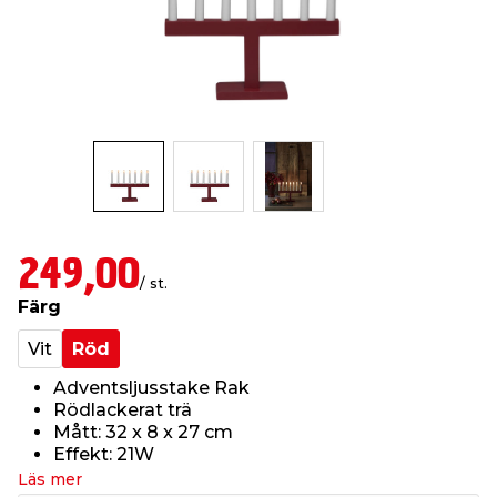
t & Värme
us & Förråd
öring
skläder & Skyddsutrustning
lation
 & Klinker
 & Säkerhet
öbler
er & Tapetverktyg
ing, Rep & Snöre
p
r & Fönster
edjursbekämpning
um
rsalspray & Multispray
ggningsmaskiner
lation
t & Nät
yckstvätt & Tryckluft
249,00
/ st.
Färg
tning
Vit
Röd
Adventsljusstake Rak
Rödlackerat trä
Mått: 32 x 8 x 27 cm
Effekt: 21W
or & Flaggstänger
Läs mer