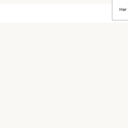
Har 
Kontakta
Låna släp
kundtjänst
gratis
em & fix
Följ oss på sociala medi