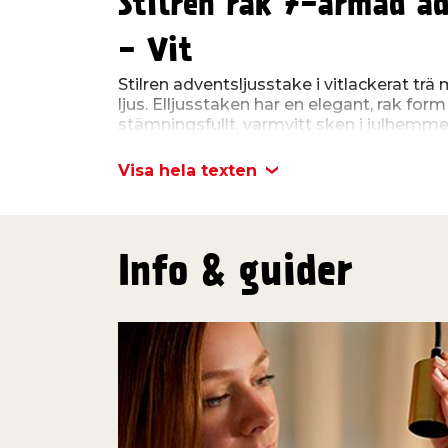
Stilren rak 7-armad ad
- Vit
Stilren adventsljusstake i vitlackerat trä
ljus. Elljusstaken har en elegant, rak form
stämningsfullt, varmvitt sken i julhemm
adventsljusstaken är 32 cm, djupet 8 cm
på 21W och har en 1,7 m lång anslutning
Visa hela texten
Info & guider