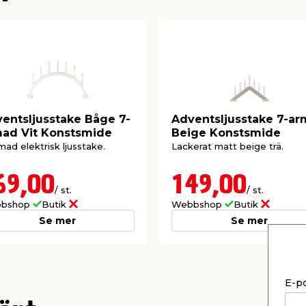
entsljusstake Båge 7-
Adventsljusstake 7-a
ad Vit Konstsmide
Beige Konstsmide
mad elektrisk ljusstake.
Lackerat matt beige trä.
69,00
149,00
/ st.
/ st.
bshop
Butik
Webbshop
Butik
Se mer
Se mer
E-p