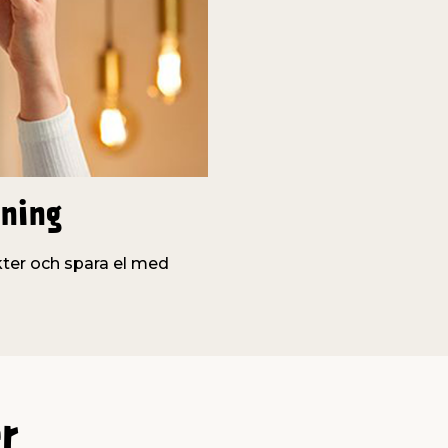
sning
ter och spara el med
r