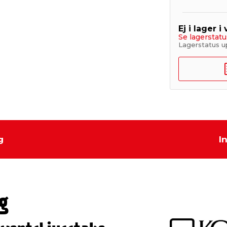
Ej i lager i
Se lagerstatu
Lagerstatus u
g
I
g