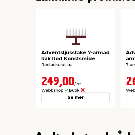
Adventsljusstake 7-armad
Adv
Rak Röd Konstsmide
arm
Rödlackerat trä.
7-ar
249,00
2
/ st.
Webbshop
Butik
Web
Se mer