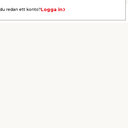
Logga in
du redan ett konto?
Drive-in
er
KB jem & fix