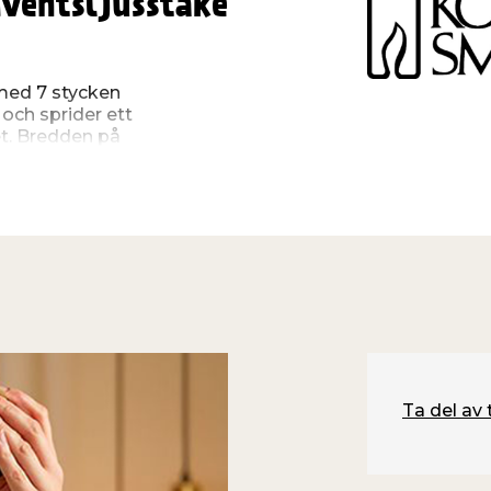
ventsljusstake
 med 7 stycken
 och sprider ett
et. Bredden på
 och höjden 27 cm. Den är
ssladd.
Ta del av 