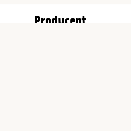
Producent
Gnosjö Konstsmide AB
Box 54
335 22 Gnosjö
product@konstsmide.com
Butiker &
öppettider
Kundtjänst
Om j