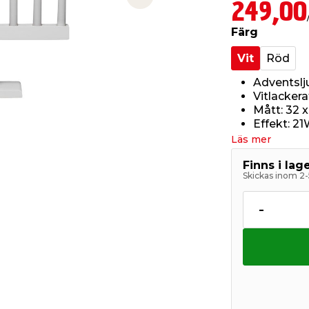
Next slide
249,00
Färg
Vit
Röd
Adventsl
Vitlackera
Mått: 32 
Effekt: 2
Läs mer
Finns i la
Skickas inom 2-
-