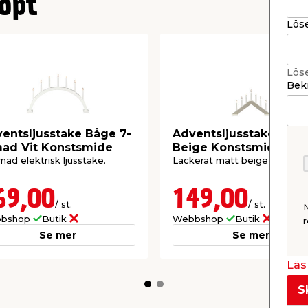
öpt
Lös
Lös
Bekr
entsljusstake Båge 7-
Adventsljusstake 7-a
ad Vit Konstsmide
Beige Konstsmide
mad elektrisk ljusstake.
Lackerat matt beige trä.
69,00
149,00
/ st.
/ st.
bshop
Butik
Webbshop
Butik
r
Se mer
Se mer
Läs 
S