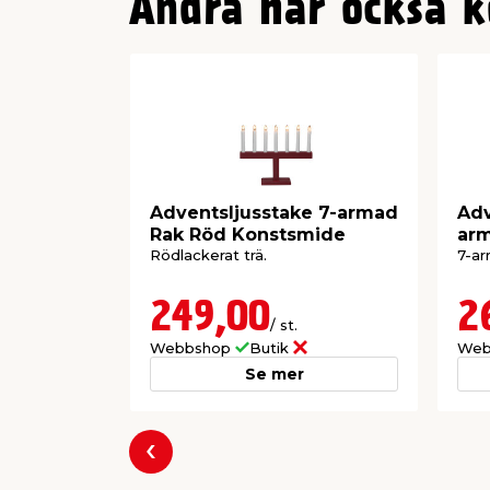
Andra har också k
Adventsljusstake 7-armad
Adv
Rak Röd Konstsmide
arm
Rödlackerat trä.
7-ar
249,00
2
/ st.
Webbshop
Butik
Web
Se mer
Föregående