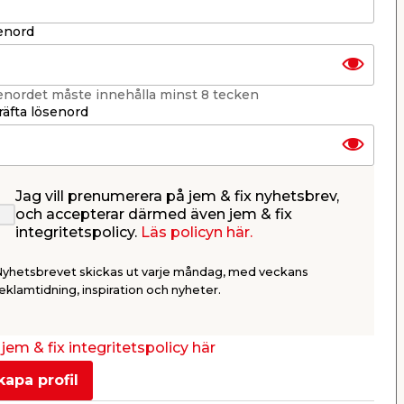
enord
enordet måste innehålla minst 8 tecken
äfta lösenord
rmad
Adventsljusstake 7-armad
Adventslj
Vit Konstsmide
armad Vi
Jag vill prenumerera på jem & fix nyhetsbrev,
Vitlackerat trä med
Dekorativ 
och accepterar därmed även jem & fix
ljusmanschetter.
adventsljusst
integritetspolicy.
Läs policyn här.
150,00
369,
/ st.
Nyhetsbrevet skickas ut varje måndag, med veckans
Webbshop
Butik
Webbshop
eklamtidning, inspiration och nyheter.
Se mer
jem & fix integritetspolicy här
kapa profil
Nästa