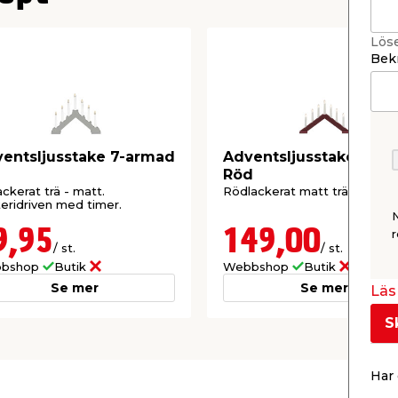
Lös
Bekr
entsljusstake 7-armad
Adventsljusstake 7-a
Röd
ackerat trä - matt.
Rödlackerat matt trä.
eridriven med timer.
9,95
149,00
r
/ st.
/ st.
bshop
Butik
Webbshop
Butik
Se mer
Se mer
Läs 
S
Har 