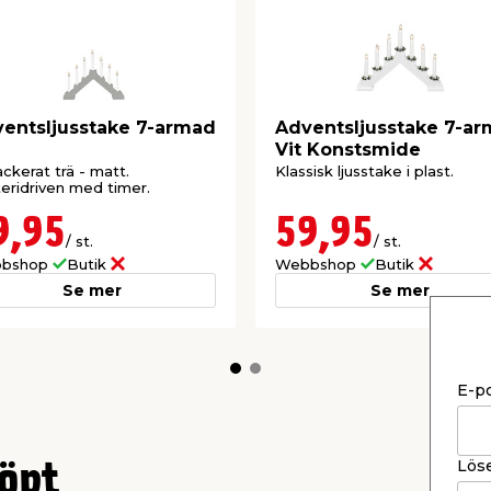
entsljusstake 7-armad
Adventsljusstake 7-a
Vit Konstsmide
ackerat trä - matt.
Klassisk ljusstake i plast.
eridriven med timer.
9,95
59,95
/ st.
/ st.
bshop
Butik
Webbshop
Butik
Se mer
Se mer
E-p
Lös
öpt