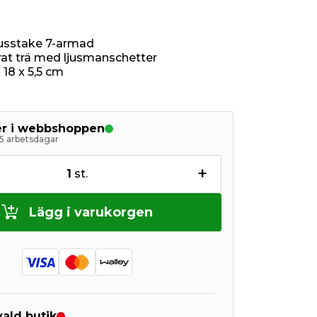
usstake 7-armad
at trä med ljusmanschetter
 18 x 5,5 cm
ger i webbshoppen
5 arbetsdagar
+
1
st.
Lägg i varukorgen
 vald butik