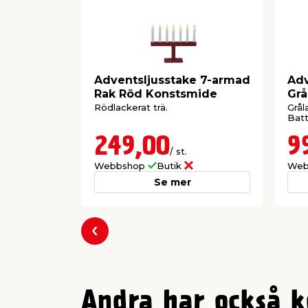
Adventsljusstake 7-armad
Adv
Rak Röd Konstsmide
Grå
Rödlackerat trä.
Grål
Batt
249,00
9
/ st.
Webbshop
Butik
Web
Se mer
Föregående
Andra har också k