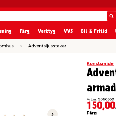
S
S
sning
Färg
Verktyg
VVS
Bil & Fritid
Adventsljusstakar
inomhus
Adventsljusstakar
Konstsmide
Adven
armad
Art.nr: 9060659
150,00
Färg