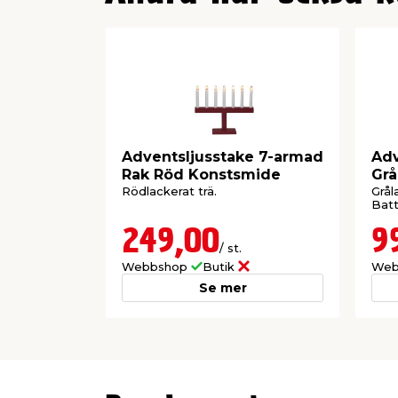
Adventsljusstake 7-armad
Adv
Rak Röd Konstsmide
Grå
Rödlackerat trä.
Grål
Batt
249,00
9
/ st.
Webbshop
Butik
Web
Se mer