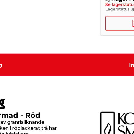
Se lagerstatu
Lagerstatus u
g
I
g
armad - Röd
 av granrisliknande
en i rödlackerat trä har