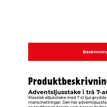
Beskrivnin
Produktbeskrivnin
Adventsljusstake i trä 7-
Klassisk elljusstake med 7 st ljus prydda
manschettringar. Den här adventsljusstak