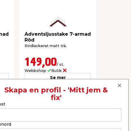
rmad
Adventsljusstake 7-armad
Adventsl
Röd
Vit Kons
Rödlackerat matt trä.
Vitlackerat 
ljusmansche
149,00
150,
/ st.
Webbshop
Butik
Webbshop
Se mer
Skapa en profil - 'Mitt jem &
fix'
Nästa
ost
enord