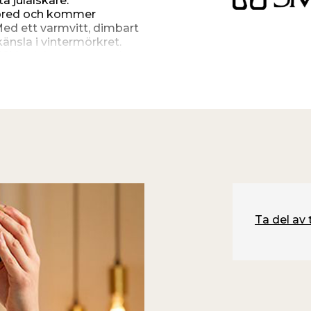
a julälskare.
 bred och kommer
 Med ett varmvitt, dimbart
känsla i vintermörkret.
 230V och kommer med en
Ta del av 