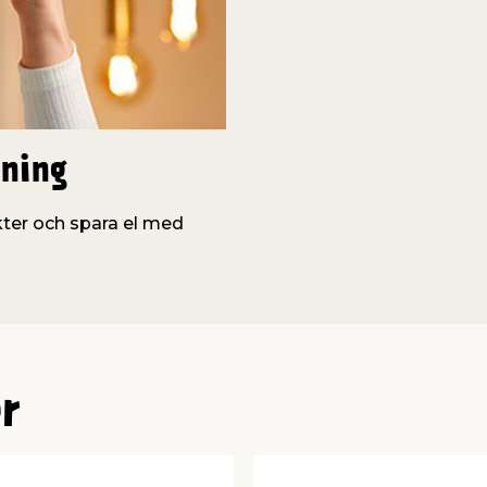
sning
ter och spara el med
r