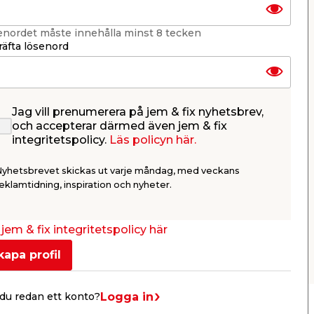
enordet måste innehålla minst 8 tecken
äfta lösenord
Jag vill prenumerera på jem & fix nyhetsbrev,
rmad
Adventsljusstake 7-armad
och accepterar därmed även jem & fix
Vit Konstsmide
integritetspolicy.
Läs policyn här.
Vitlackerat trä med
ljusmanschetter.
Nyhetsbrevet skickas ut varje måndag, med veckans
150,00
eklamtidning, inspiration och nyheter.
/ st.
Webbshop
Butik
Se mer
jem & fix integritetspolicy här
kapa profil
Logga in
du redan ett konto?