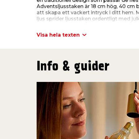
en traditionell design som passar de flest
Adventsljusstaken är 18 cm hög, 40 cm
att skapa ett vackert intryck i ditt hem.
ljus sprider ljusstaken ordentligt med jul
Den har en effekt på 21W, spänning på
170 cm lång sladd.
Visa hela texten
Info & guider