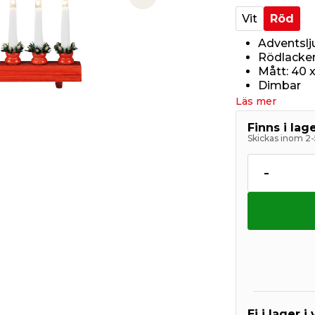
Next slide
Vit
Röd
Adventslj
Rödlacker
Mått: 40 x
Dimbar
Läs mer
Finns i la
Skickas inom 2-
-
Ej i lager i