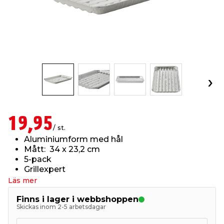
t & Värme
us & Förråd
öring
skläder & Skyddsutrustning
lation
 & Klinker
 & Säkerhet
öbler
er & Tapetverktyg
ing, Rep & Snöre
p
r & Fönster
edjursbekämpning
um
rsalspray & Multispray
ggningsmaskiner
lation
t & Nät
yckstvätt & Tryckluft
19,95
/ st.
Aluminiumform med hål
tning
Mått: 34 x 23,2 cm
5-pack
Grillexpert
Läs mer
Finns i lager i webbshoppen
Skickas inom 2-5 arbetsdagar
or & Flaggstänger