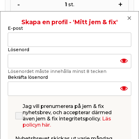
-
+
1
st.
Lägg i varukorgen
Skapa en profil - 'Mitt jem & fix'
E-post
Lösenord
Finns i lager i de flesta butiker
Se lagerstatus i din butik
Lösenordet måste innehålla minst 8 tecken
Lagerstatus uppdaterad 7 aug 2026 04:56
Bekräfta lösenord
Lägg till i inköpslistan
Jag vill prenumerera på jem & fix
nyhetsbrev, och accepterar därmed
Produktbeskrivning
även jem & fix integritetspolicy.
Läs
policyn här.
Aluminiumform med hål, 5-pack
Denna aluminiumform med hål är perfekt att
Nyhetsbrevet skickas ut varje måndag,