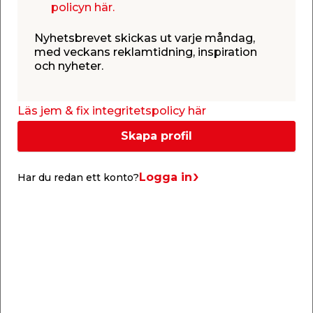
policyn här.
hållbarhet för snabb och effektiv rotations-
slagborrning i tegel, betong och granit. Enkelspiral
Nyhetsbrevet skickas ut varje måndag,
som snabbt tar bort borrdammet. 140° spets ger
med veckans reklamtidning, inspiration
och nyheter.
större skäryta samt reducerar fläkning vid
håltagning. Dimension: 10 mm. Arbetslängd: 100
mm. Totallängd: 160 mm.
Läs jem & fix integritetspolicy här
Skapa profil
Logga in
Har du redan ett konto?
Info & guider