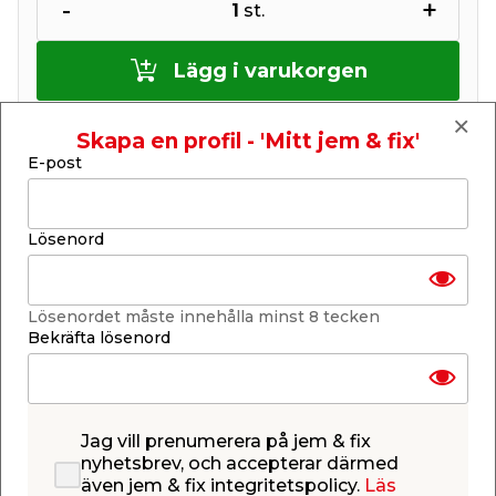
-
+
1
st.
Lägg i varukorgen
Skapa en profil - 'Mitt jem & fix'
E-post
Finns i lager i de flesta butiker
Lösenord
Se lagerstatus i din butik
Lagerstatus uppdaterad 6 aug 2026 15:30
Lägg till i inköpslistan
Lösenordet måste innehålla minst 8 tecken
Bekräfta lösenord
Produktbeskrivning
Jag vill prenumerera på jem & fix
Irwin. Betong- installationsborr med karbidspets
nyhetsbrev, och accepterar därmed
med självcentrerande borrstart med hög
även jem & fix integritetspolicy.
Läs