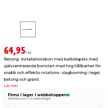
t & Värme
öbler
öring
skläder & Skyddsutrustning
lation
 & Klinker
 & Säkerhet
um
er & Tapetverktyg
ing, Rep & Snöre
p
r & Fönster
edjursbekämpning
t & Nät
rsalspray & Multispray
ggningsmaskiner
64,95
/ st.
lation
yckstvätt & Tryckluft
Betong- installationsborr med karbidspets med
självcentrerande borrstart med hög hållbarhet för
tning
snabb och effektiv rotations- slagborrning i tegel,
betong och granit.
Läs mer
or & Flaggstänger
Finns i lager i webbshoppen
Skickas inom 2-5 arbetsdagar