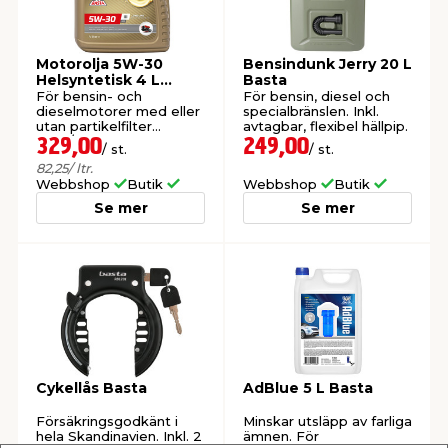
Motorolja 5W-30
Bensindunk Jerry 20 L
Helsyntetisk 4 L
Basta
Basta
För bensin- och
För bensin, diesel och
dieselmotorer med eller
specialbränslen. Inkl.
utan partikelfilter
avtagbar, flexibel hällpip.
(DPF/GPF).
329,00
249,00
/ st.
/ st.
82,25
/ ltr.
Webbshop
Butik
Webbshop
Butik
Se mer
Se mer
Cykellås Basta
AdBlue 5 L Basta
Försäkringsgodkänt i
Minskar utsläpp av farliga
hela Skandinavien. Inkl. 2
ämnen. För