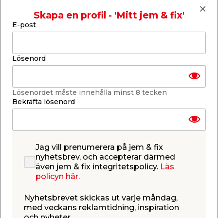
nycklar.
dieselmotorer.
159,00
89,90
/ st.
/ st.
Skapa en profil - 'Mitt jem & fix'
17,98
/ ltr.
E-post
Webbshop
Butik
Butik
Se mer
Se mer
Lösenord
Lösenordet måste innehålla minst 8 tecken
Bekräfta lösenord
Reparationskit
Motorolja 5W-30 A5
t/stenskott Basta
MAX Helsyntetisk 4 L
Basta
För reparation av mindre
För bensin- och
Jag vill prenumerera på jem & fix
skador på vindrutan.
dieselmotorer med eller
nyhetsbrev, och accepterar därmed
utan partikelfilter
även jem & fix integritetspolicy.
Läs
(GPF/DPF).
99,95
349,00
/ st.
/ st.
policyn här.
Webbshop
Butik
Webbshop
Butik
Se mer
Se mer
Nyhetsbrevet skickas ut varje måndag,
med veckans reklamtidning, inspiration
och nyheter.