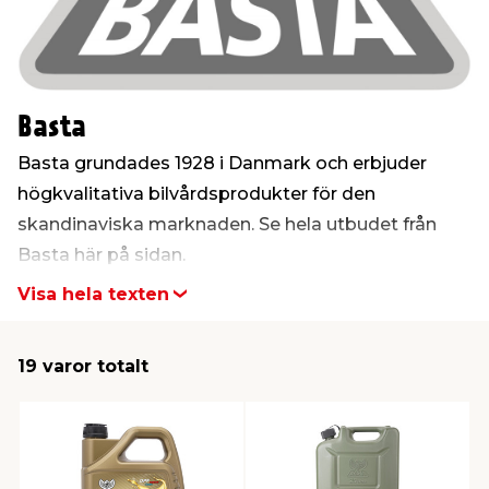
t & Värme
us & Förråd
öring
skläder & Skyddsutrustning
lation
Basta
 & Klinker
 & Säkerhet
öbler
er & Tapetverktyg
ing, Rep & Snöre
p
Basta grundades 1928 i Danmark och erbjuder
r & Fönster
edjursbekämpning
um
rsalspray & Multispray
ggningsmaskiner
högkvalitativa bilvårdsprodukter för den
skandinaviska marknaden. Se hela utbudet från
Basta här på sidan.
lation
t & Nät
yckstvätt & Tryckluft
Visa hela texten
tning
19 varor totalt
or & Flaggstänger