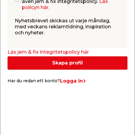
även jem & fix integritetspolicy.
Läs
policyn här.
Nyhetsbrevet skickas ut varje måndag,
med veckans reklamtidning, inspiration
Butiker &
Kontakta
och nyheter.
öppettider
kundtjänst
Läs jem & fix integritetspolicy här
Skapa profil
Låna släp
Drive-in
gratis
Logga in
Har du redan ett konto?
Kundtjänst
Butiker & öppettider
Om jem & fix
Reklamtidning