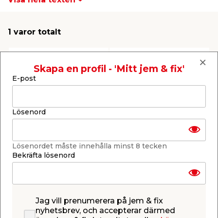
t & Värme
us & Förråd
öring
skläder & Skyddsutrustning
lation
1 varor totalt
 & Klinker
 & Säkerhet
öbler
er & Tapetverktyg
ing, Rep & Snöre
p
Skapa en profil - 'Mitt jem & fix'
E-post
r & Fönster
edjursbekämpning
um
rsalspray & Multispray
ggningsmaskiner
Lösenord
lation
t & Nät
yckstvätt & Tryckluft
Säkerhetsventil
Avtappning Beulco
För anslutning till
tappvattensystem.
tning
Lösenordet måste innehålla minst 8 tecken
Bekräfta lösenord
249,00
/ st.
Webbshop
Butik
Se mer
Jag vill prenumerera på jem & fix
0
0
or & Flaggstänger
nyhetsbrev, och accepterar därmed
Visa hela texten