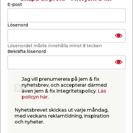
E-post
Fogmassa Multi Grout
Folielim Universal 10
Plus Cementgrå 5 kg
kg Bostik
Bostik
Cementbaserad vägg-
2-komponentslim för
Lösenord
och golvfog. För inom-
limning och
och utomhusbruk.
skarvförsegling.
159,00
200,00
/ st.
/ st.
Butik
Butik
Lösenordet måste innehålla minst 8 tecken
Se mer
Se mer
Bekräfta lösenord
Jag vill prenumerera på jem & fix
nyhetsbrev, och accepterar därmed
även jem & fix integritetspolicy.
Läs
policyn här.
Skarvförseglingslim
Fogmassa Multi Grout
Foil Seal Grab Grå 290
Plus Vitgrå 5 kg
Nyhetsbrevet skickas ut varje måndag,
ml Bostik
Bostik
För skarvförsegling av
Cementbaserad vägg-
med veckans reklamtidning, inspiration
tätskiktsfolie,
och golvfog. För inom-
tätskiktsremsa,
och utomhusbruk.
och nyheter.
rörmanschetter & inner-
139,00
159,00
/ st.
/ st.
och ytterhörn.