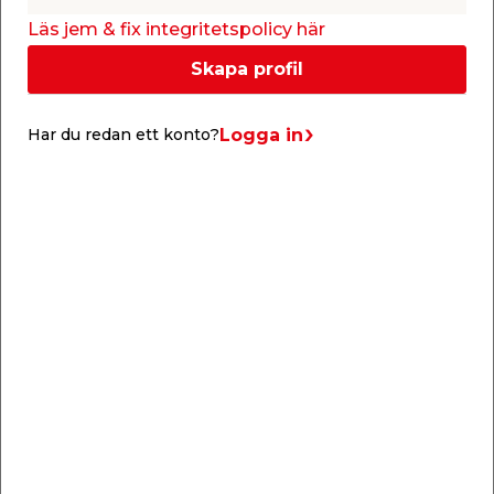
Butik
Butik
Se mer
Se mer
Läs jem & fix integritetspolicy här
Skapa profil
Logga in
Har du redan ett konto?
Fogmassa Multi Grout
Primer Grip A560
Plus Vit 5 kg Bostik
Classic 5 L Bostik
Cementbaserad vägg-
Används före
och golvfog. För inom-
spackling på sugande
och utomhusbruk.
ytor.
159,00
499,00
/ st.
/ st.
Butik
Butik
Se mer
Se mer