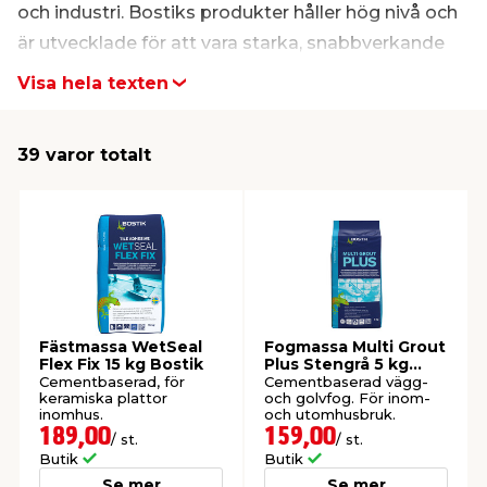
och industri. Bostiks produkter håller hög nivå och
är utvecklade för att vara starka, snabbverkande
t & Värme
us & Förråd
öring
skläder & Skyddsutrustning
lation
och flexibla, samt ge långvariga resultat. Hos jem &
Visa hela texten
fix kan du alltid köpa Bostiks produkter till ett lågt
 & Klinker
 & Säkerhet
öbler
er & Tapetverktyg
ing, Rep & Snöre
p
pris.
39 varor totalt
r & Fönster
edjursbekämpning
um
rsalspray & Multispray
ggningsmaskiner
lation
t & Nät
yckstvätt & Tryckluft
tning
Fästmassa WetSeal
Fogmassa Multi Grout
Flex Fix 15 kg Bostik
Plus Stengrå 5 kg
Bostik
Cementbaserad, för
Cementbaserad vägg-
keramiska plattor
och golvfog. För inom-
inomhus.
och utomhusbruk.
189,00
159,00
/ st.
/ st.
or & Flaggstänger
Butik
Butik
Se mer
Se mer