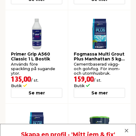
Primer Grip A560
Fogmassa Multi Grout
Classic 1 L Bostik
Plus Manhattan 5 kg
Bostik
Används före
Cementbaserad vägg-
spackling på sugande
och golvfog. För inom-
ytor.
och utomhusbruk.
135,00
159,00
/ st.
/ st.
Butik
Butik
Se mer
Se mer
Skapa en profil - 'Mitt jem & fix'