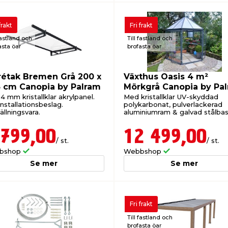
frakt
Fri frakt
fastland och
Till fastland och
asta öar
brofasta öar
rétak Bremen Grå 200 x
Växthus Oasis 4 m²
5 cm Canopia by Palram
Mörkgrå Canopia by Pa
 mm kristallklar akrylpanel.
Med kristallklar UV-skyddad
 installationsbeslag.
polykarbonat, pulverlackerad
llningsvara.
aluminiumram & galvad stålbas
Beställningsvara.
 799,00
12 499,00
/ st.
/ st.
bshop
Webbshop
Se mer
Se mer
Fri frakt
Till fastland och
brofasta öar