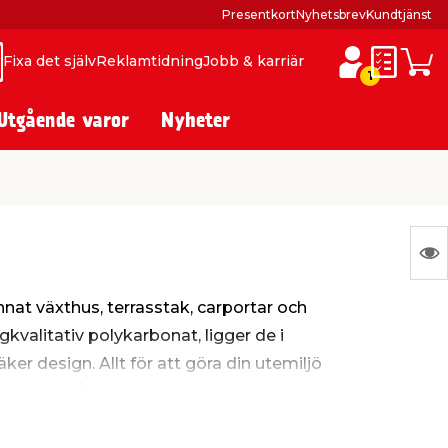
Presentkort
Nyhetsbrev
Kundtjänst
Fixa det själv
Reklamtidning
Jobb & karriär
ök
ök
Inköpslis
Varuk
1
Utgående varor
Nyheter
N
Ing
nat växthus, terrasstak, carportar och
var
kvalitativ polykarbonat, ligger de i
att
ker design. Allt för att göra din utemiljö
vis
ram här på sidan.