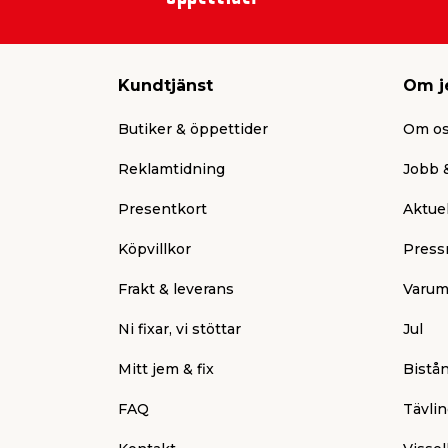
Kundtjänst
Om j
Butiker & öppettider
Om o
Reklamtidning
Jobb &
Presentkort
Aktuel
Köpvillkor
Press
Frakt & leverans
Varum
Ni fixar, vi stöttar
Jul
Mitt jem & fix
Bistå
FAQ
Tävlin