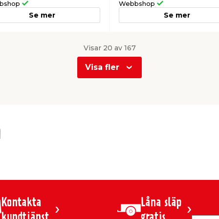
bshop
Webbshop
Se mer
Se mer
Visar 20 av 167
Visa fler
m
Kontakta
Låna släp
kundtjänst
gratis