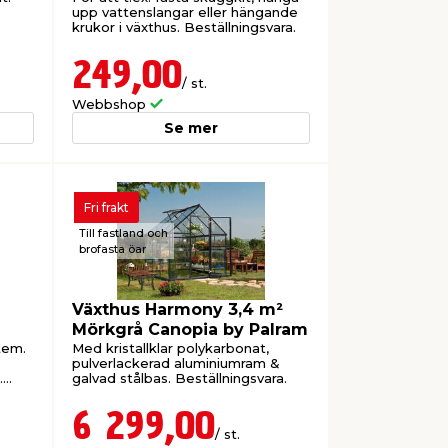
upp vattenslangar eller hängande
krukor i växthus. Beställningsvara.
249,00
/ st.
Webbshop
Se mer
Fri frakt
Till fastland och
brofasta öar
Växthus Harmony 3,4 m²
Mörkgrå Canopia by Palram
tem.
Med kristallklar polykarbonat,
pulverlackerad aluminiumram &
.
galvad stålbas. Beställningsvara.
6 299,00
/ st.