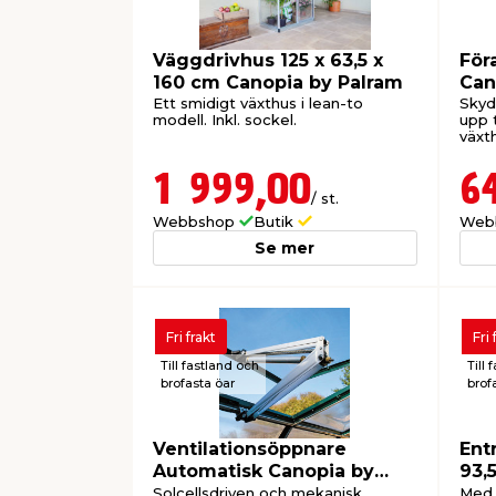
Väggdrivhus 125 x 63,5 x
För
160 cm Canopia by Palram
Can
Ett smidigt växthus i lean-to
Skyd
modell. Inkl. sockel.
upp t
växt
Balan
1 999,00
6
/ st.
Webbshop
Butik
Web
Se mer
Fri frakt
Fri 
Till fastland och
Till 
brofasta öar
brof
Ventilationsöppnare
Ent
Automatisk Canopia by
93,
Palram
Solcellsdriven och mekanisk.
Med 4