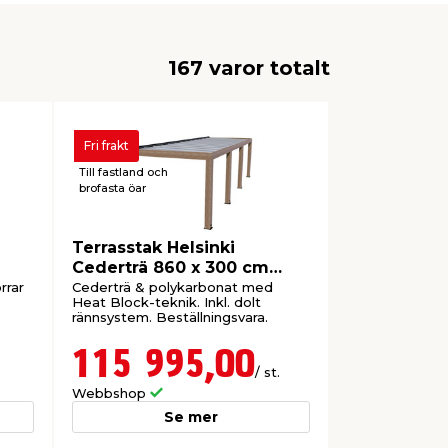
167 varor totalt
Fri frakt
Till fastland och
brofasta öar
Terrasstak Helsinki
Cederträ 860 x 300 cm
Canopia by Palram
rrar
Cederträ & polykarbonat med
Heat Block-teknik. Inkl. dolt
rännsystem. Beställningsvara.
115 995,00
/ st.
Webbshop
Se mer