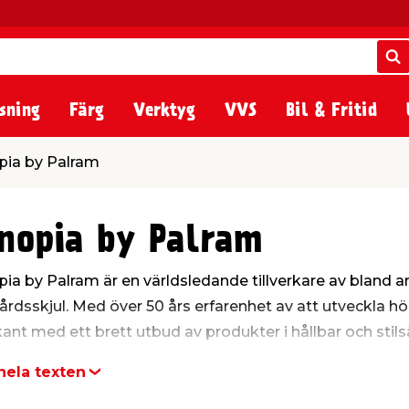
S
S
sning
Färg
Verktyg
VVS
Bil & Fritid
pia by Palram
nopia by Palram
ia by Palram är en världsledande tillverkare av bland an
årdsskjul. Med över 50 års erfarenhet av att utveckla hög
ant med ett brett utbud av produkter i hållbar och stilsä
are och mer njutbar. Se hela utbudet av Canopia by Pal
hela texten