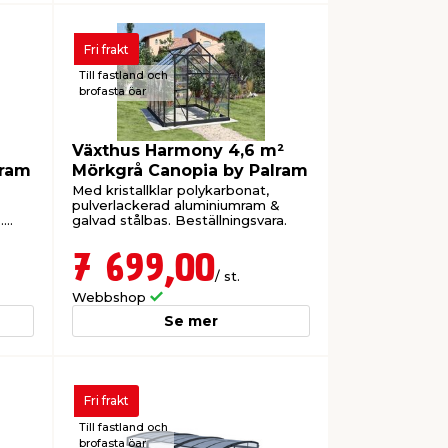
Fri frakt
Till fastland och
brofasta öar
Växthus Harmony 4,6 m²
lram
Mörkgrå Canopia by Palram
Med kristallklar polykarbonat,
pulverlackerad aluminiumram &
.
galvad stålbas. Beställningsvara.
7 699,00
/ st.
Webbshop
Se mer
Fri frakt
Till fastland och
brofasta öar