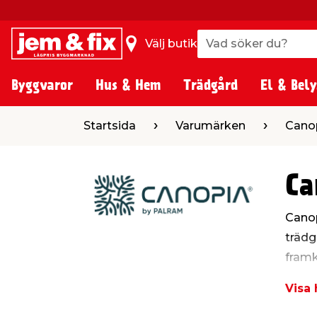
Vad söker du?
Vad söker du?
Välj butik
Byggvaror
Hus & Hem
Trädgård
El & Bely
Startsida
Varumärken
Cano
Ca
Canop
trädg
framk
smart
Visa 