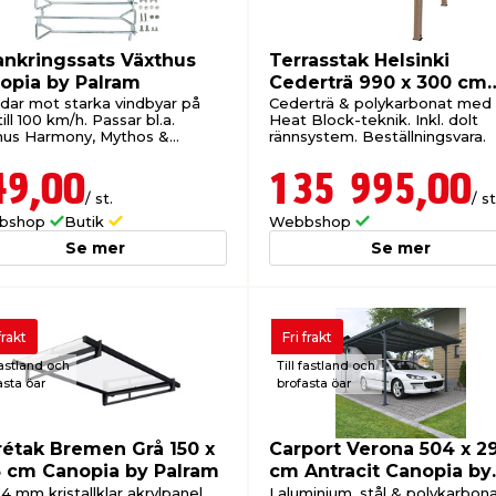
ankringssats Växthus
Terrasstak Helsinki
opia by Palram
Cederträ 990 x 300 cm
Canopia by Palram
dar mot starka vindbyar på
Cederträ & polykarbonat med
ill 100 km/h. Passar bl.a.
Heat Block-teknik. Inkl. dolt
hus Harmony, Mythos &
rännsystem. Beställningsvara.
ce. Beställningsvara.
49,00
135 995,00
/ st.
/ st
bshop
Butik
Webbshop
Se mer
Se mer
frakt
Fri frakt
fastland och
Till fastland och
asta öar
brofasta öar
rétak Bremen Grå 150 x
Carport Verona 504 x 2
5 cm Canopia by Palram
cm Antracit Canopia by
Palram
 mm kristallklar akrylpanel.
I aluminium, stål & polykarbona