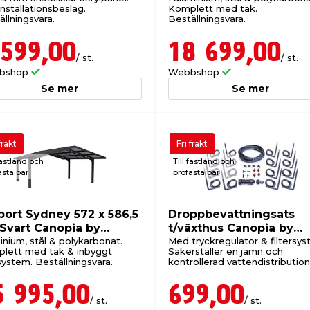
 installationsbeslag.
Komplett med tak.
llningsvara.
Beställningsvara.
 599,00
18 699,00
/ st.
/ st.
bshop
Webbshop
Se mer
Se mer
frakt
Fri frakt
fastland och
Till fastland och
asta öar
brofasta öar
port Sydney 572 x 586,5
Droppbevattningsats
Svart Canopia by
t/växthus Canopia by
ram
Palram
inium, stål & polykarbonat.
Med tryckregulator & filtersys
lett med tak & inbyggt
Säkerställer en jämn och
system. Beställningsvara.
kontrollerad vattendistribution
Beställningsvara.
5 995,00
699,00
/ st.
/ st.