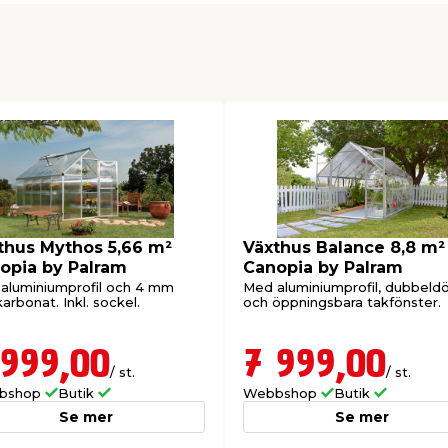
thus Mythos 5,66 m²
Växthus Balance 8,8 m²
opia by Palram
Canopia by Palram
aluminiumprofil och 4 mm
Med aluminiumprofil, dubbeldö
arbonat. Inkl. sockel.
och öppningsbara takfönster.
 999,00
7 999,00
/ st.
/ st.
bshop
Butik
Webbshop
Butik
Se mer
Se mer