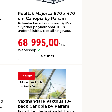
Pooltak Majorca 670 x 470
cm Canopia by Palram
Pulverlackerad aluminium & UV-
skyddad polykarbonat. 100%
underhållsfritt. Beställningsvara.
68 995,00
.
/ st.
Webbshop
Se mer
Fri frakt
Till fastland och
brofasta öar
99
Växthängare Växthus 10-
pack Canopia by Palram
t.
För att t.ex. fästa skuggkit, hänga