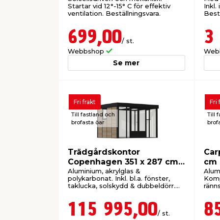
Startar vid 12°-15° C för effektiv
Inkl.
ventilation. Beställningsvara.
Bestä
699,00
3
/ st.
Webbshop
Web
Se mer
Fri frakt
Fri 
Till fastland och
Till 
brofasta öar
brof
Trädgårdskontor
Car
Copenhagen 351 x 287 cm
cm 
Canopia by Palram
Pal
Aluminium, akrylglas &
Alum
polykarbonat. Inkl. bl.a. fönster,
Komp
taklucka, solskydd & dubbeldörr.
ränn
Beställningsvara.
115 995,00
8
/ st.