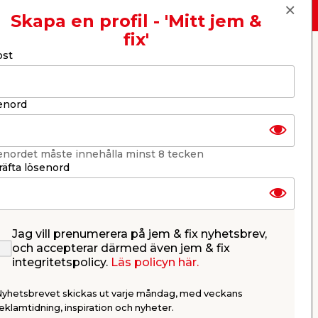
Skapa en profil - 'Mitt jem &
fix'
ost
er
KB jem & fix
Per Bondessons väg 2080
268 31 Svalöv, Sverige
Organisationsnummer: 969706-6331
enord
E-post: kundtjanst@jemfix.com
Telefon:
046-28 52 900
enordet måste innehålla minst 8 tecken
Läs mer om Trygg e-handel här.
äfta lösenord
Jag vill prenumerera på jem & fix nyhetsbrev,
och accepterar därmed även jem & fix
integritetspolicy.
Läs policyn här.
Nyhetsbrevet skickas ut varje måndag, med veckans
eklamtidning, inspiration och nyheter.