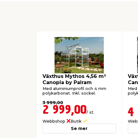
Växthus Mythos 4,56 m²
Väx
Canopia by Palram
Can
Med aluminiumprofil och 4 mm
Med 
polykarbonat. Inkl. sockel.
polyk
3 999,00
2 999,00
4
/ st.
Webbshop
Butik
Web
Se mer