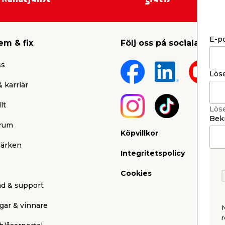
E-p
em & fix
Följ oss på sociala medi
ss
Lös
 karriär
lt
Lös
Bekr
rum
Köpvillkor
ärken
Integritetspolicy
Cookies
nd & support
gar & vinnare
r