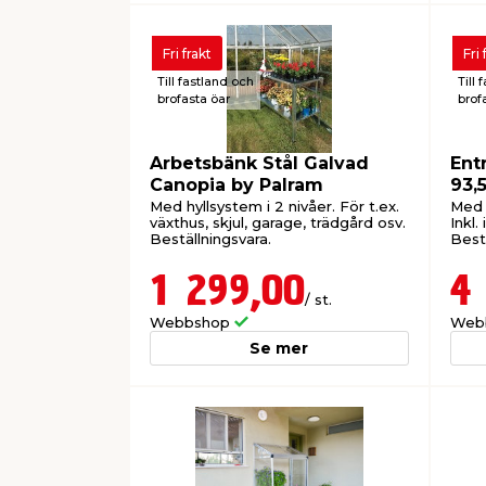
Fri frakt
Fri 
Till fastland och
Till 
brofasta öar
brof
Arbetsbänk Stål Galvad
Ent
Canopia by Palram
93,
Med hyllsystem i 2 nivåer. För t.ex.
Med 4
växthus, skjul, garage, trädgård osv.
Inkl.
Beställningsvara.
Bestä
1 299,00
4
/ st.
Webbshop
Web
Se mer