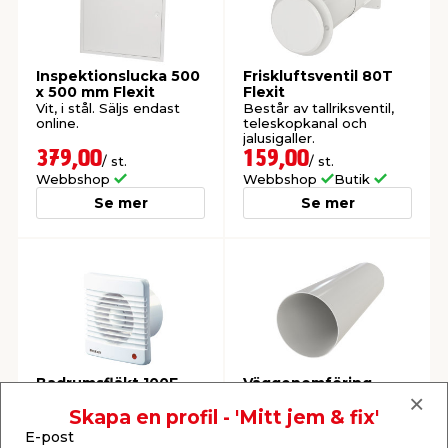
Inspektionslucka 500
Friskluftsventil 80T
x 500 mm Flexit
Flexit
Vit, i stål. Säljs endast
Består av tallriksventil,
online.
teleskopkanal och
jalusigaller.
379,00
159,00
/ st.
/ st.
Webbshop
Webbshop
Butik
Se mer
Se mer
Badrumsfläkt 100F
Väggenomföring
Flexit
RG100 Ø100 x 350 mm
Flexit
Skapa en profil - 'Mitt jem & fix'
Standardfläkt för
Till badrumsfläktar. Kan
montering på vägg.
kapas i kortare längder
E-post
vid behov.