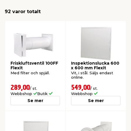
92 varor totalt
t & Värme
us & Förråd
öring
skläder & Skyddsutrustning
lation
 & Klinker
 & Säkerhet
öbler
er & Tapetverktyg
ing, Rep & Snöre
p
r & Fönster
edjursbekämpning
um
rsalspray & Multispray
ggningsmaskiner
Friskluftsventil 100FF
Inspektionslucka 600
Flexit
x 600 mm Flexit
lation
t & Nät
yckstvätt & Tryckluft
Med filter och spjäll.
Vit, i stål. Säljs endast
online.
tning
289,00
549,00
/ st.
/ st.
Webbshop
Butik
Webbshop
Se mer
Se mer
or & Flaggstänger