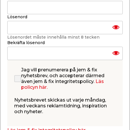
299,00
69,95
/ st.
/ st.
Webbshop
Butik
Webbshop
Butik
Lösenord
Se mer
Se mer
Lösenordet måste innehålla minst 8 tecken
Bekräfta lösenord
Jag vill prenumerera på jem & fix
Ventilationsslang
Badrumsfläkt 100F TH
Polyflex 125 mm x 1,5
Flexit
nyhetsbrev, och accepterar därmed
m
Används till köksfläktar,
Med fuktstyrning och
även jem & fix integritetspolicy.
Läs
torktumlare och
timer. För montering på
policyn här.
torkskåp.
vägg.
159,00
699,00
/ st.
/ st.
Nyhetsbrevet skickas ut varje måndag,
Webbshop
Butik
Webbshop
Butik
med veckans reklamtidning, inspiration
Se mer
Se mer
och nyheter.