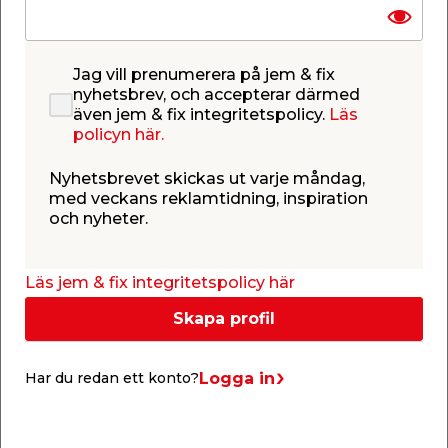
Jag vill prenumerera på jem & fix
Stödrör
nyhetsbrev, och accepterar därmed
t/regnvattentunna
även jem & fix integritetspolicy.
Läs
Hercules Garantia
För nedgrävning av
regnvattentunna
policyn här.
Hercules.
Beställningsvara.
599,00
/ st.
Nyhetsbrevet skickas ut varje måndag,
Webbshop
med veckans reklamtidning, inspiration
Se mer
och nyheter.
0
0
Läs jem & fix integritetspolicy här
Garantia – regnvattentunnor med
Skapa profil
stilren design för alla smaker
Med produkter från Garantia kan du enkelt samla
upp regnvatten på ett snyggt sätt och hålla
Logga in
Har du redan ett konto?
trädgården i toppskick. Sortimentet omfattar
bland annat regnvattentunnor, regnvattentankar
och filter för olika behov.
Visa hela texten