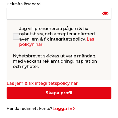
Bekräfta lösenord
Reparationstejp 48
Vävtejp 25 mm x 9,14
mm x 8,2 m Gorilla
m Gorilla
Vattentät lagningstejp.
Extra stark vävtejp.
119,00
59,95
Jag vill prenumerera på jem & fix
/ st.
/ st.
nyhetsbrev, och accepterar därmed
Webbshop
Butik
Webbshop
Butik
även jem & fix integritetspolicy.
Läs
Se mer
Se mer
policyn här.
Nyhetsbrevet skickas ut varje måndag,
med veckans reklamtidning, inspiration
och nyheter.
Läs jem & fix integritetspolicy här
Superlim m/pensel &
Monteringstejprutor
munstycke 12 g
2,5 x 2,5 cm 24-pack
Skapa profil
Gorilla
Gorilla
Med både pensel och
Stark och permanent
munstycke för valbar
vidhäftning. Passar
applicering. Stelnar på
många olika material och
Logga in
bara 10-45 sek.
ytor
Har du redan ett konto?
99,95
119,00
/ st.
/ st.
Webbshop
Butik
Webbshop
Butik