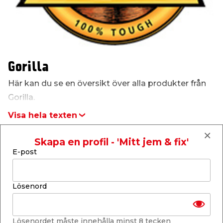
t & Värme
us & Förråd
öring
skläder & Skyddsutrustning
lation
 & Klinker
 & Säkerhet
öbler
er & Tapetverktyg
ing, Rep & Snöre
p
Gorilla
Här kan du se en översikt över alla produkter från
r & Fönster
edjursbekämpning
um
rsalspray & Multispray
ggningsmaskiner
Gorilla.
Visa hela texten
lation
t & Nät
yckstvätt & Tryckluft
Skapa en profil - 'Mitt jem & fix'
4 varor totalt
tning
E-post
Lösenord
or & Flaggstänger
Lösenordet måste innehålla minst 8 tecken