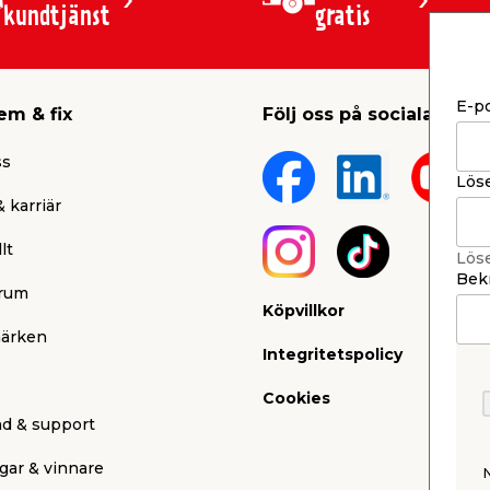
kundtjänst
gratis
E-p
em & fix
Följ oss på sociala medi
ss
Lös
 karriär
lt
Lös
Bekr
rum
Köpvillkor
ärken
Integritetspolicy
Cookies
nd & support
gar & vinnare