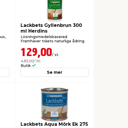
Lackbets Gyllenbrun 300
ml Herdins
us,
Lösningsmedelsbaserad.
Framhäver träets naturliga ådring.
129,00
/ st.
430,00
/ ltr.
Butik
Se mer
Lackbets Aqua Mörk Ek 275