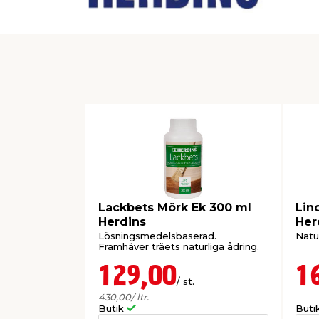
Lackbets Mörk Ek 300 ml
Lino
Herdins
Her
Lösningsmedelsbaserad.
Natur
Framhäver träets naturliga ådring.
129,00
1
/ st.
430,00
/ ltr.
Butik
Buti