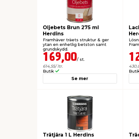
Oljebets Brun 275 ml
Lac
Herdins
Her
Framhäver träets struktur & ger
Lösn
ytan en enhetlig betston samt
Framh
grundskydd.
169,00
1
/ st.
614,55
/ ltr.
430,
Butik
Buti
Se mer
Trätjära 1 L Herdins
Trä