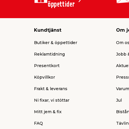
öppettider
Kundtjänst
Om j
Butiker & öppettider
Om o
Reklamtidning
Jobb &
Presentkort
Aktuel
Köpvillkor
Press
Frakt & leverans
Varum
Ni fixar, vi stöttar
Jul
Mitt jem & fix
Bistå
FAQ
Tävlin