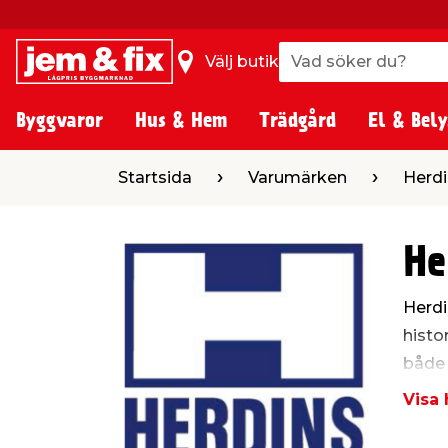
Vad söker du?
Vad söker du?
Välj butik
Byggvaror
Hus & Hem
Trädgård
El & Bely
Startsida
Varumärken
Herdi
He
Herdi
histo
både 
Visa 