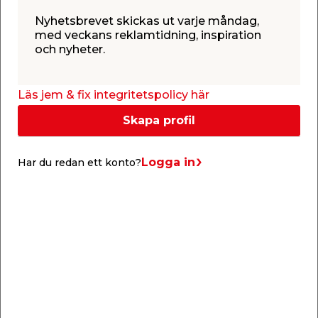
Nyhetsbrevet skickas ut varje måndag,
med veckans reklamtidning, inspiration
och nyheter.
Låna släp
Drive-in
gratis
Läs jem & fix integritetspolicy här
Skapa profil
Kundtjänst
Logga in
Har du redan ett konto?
Butiker & öppettider
Om jem & fix
Reklamtidning
Om oss
Presentkort
Följ oss på sociala medier
Jobb & karriär
Köpvillkor
Aktuellt
Frakt & leverans
Pressrum
Ni fixar, vi stöttar