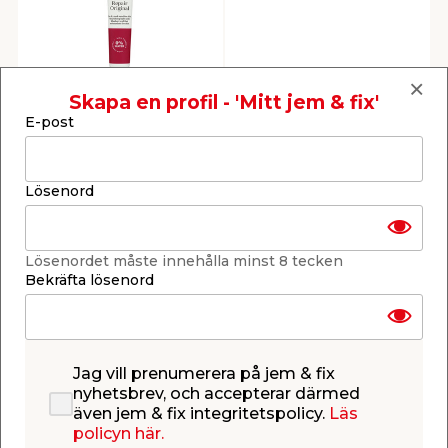
t & Värme
us & Förråd
öring
skläder & Skyddsutrustning
lation
Hudsalva Jukon
Skapa en profil - 'Mitt jem & fix'
Repair Original 40 ml
 & Klinker
 & Säkerhet
öbler
er & Tapetverktyg
ing, Rep & Snöre
p
Intensivt vårdande salva
E-post
med 100% fetthalt, för
torr, narig och irriterad
hud.
39,95
/ st.
r & Fönster
edjursbekämpning
um
rsalspray & Multispray
ggningsmaskiner
Webbshop
Butik
Lösenord
Se mer
lation
t & Nät
yckstvätt & Tryckluft
0
0
Lösenordet måste innehålla minst 8 tecken
Bekräfta lösenord
Visa hela texten
tning
Jag vill prenumerera på jem & fix
nyhetsbrev, och accepterar därmed
Butiker &
Kontakta
även jem & fix integritetspolicy.
Läs
öppettider
kundtjänst
or & Flaggstänger
policyn här.