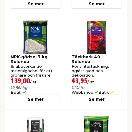
Se mer
Se mer
NPK-gödsel 7 kg
Täckbark 40 L
Rölunda
Rölunda
Snabbverkande
För vintertäckning,
mineralgödsel för ett
ogrässkydd och
grönare och friskare
dekoration.
gräs.
139,00
43,95
/ st.
/ st.
19,86
/ kg.
1,10
/ ltr.
Butik
Webbshop
Butik
Se mer
Se mer