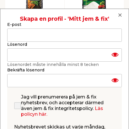
Skapa en profil - 'Mitt jem & fix'
Kogödsel 50 L
Trädgårdskalk 11 kg
E-post
Rölunda
Rölunda
Näringsrik kogödsel till
Dammfri, finkrossad.
hela trädgården.
69,95
44,95
Lösenord
/ st.
/ st.
1,40
/ ltr.
4,09
/ kg.
Butik
Butik
Se mer
Se mer
Lösenordet måste innehålla minst 8 tecken
Bekräfta lösenord
Jag vill prenumerera på jem & fix
nyhetsbrev, och accepterar därmed
även jem & fix integritetspolicy.
Läs
Barkmull 40 L
Medelhavsjord 18 L
policyn här.
Rölunda
Rölunda
Förbättrar jordkvalitén i
Specialjord för citrus,
Nyhetsbrevet skickas ut varje måndag,
hela trädgården.
oliver, fikon och andra