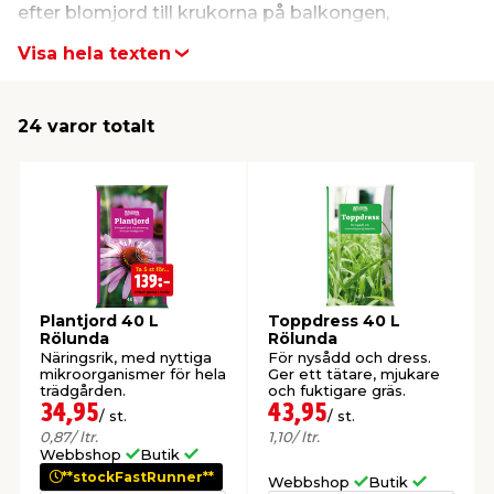
efter blomjord till krukorna på balkongen,
hönsgödsel till rabatterna eller trädgårdskalk att
Visa hela texten
t & Värme
us & Förråd
öring
skläder & Skyddsutrustning
lation
strö över gräset, har Rölunda ett brett och
kvalitativt utbud för olika sorters uppgifter. Handla
 & Klinker
 & Säkerhet
öbler
er & Tapetverktyg
ing, Rep & Snöre
p
24 varor totalt
Rölundas produkter till låga priser hos jem & fix.
r & Fönster
edjursbekämpning
um
rsalspray & Multispray
ggningsmaskiner
lation
t & Nät
yckstvätt & Tryckluft
Plantjord 40 L
Toppdress 40 L
tning
Rölunda
Rölunda
Näringsrik, med nyttiga
För nysådd och dress.
mikroorganismer för hela
Ger ett tätare, mjukare
trädgården.
och fuktigare gräs.
34,95
43,95
/ st.
/ st.
0,87
/ ltr.
1,10
/ ltr.
Webbshop
Butik
or & Flaggstänger
**stockFastRunner**
Webbshop
Butik