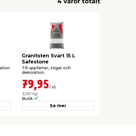
4 varor totalt
Granitsten Svart 15 L
Safestone
ration
Till uppfarter, stigar och
dekoration.
79,95
/ st.
3,20
/ kg.
Butik
Se mer