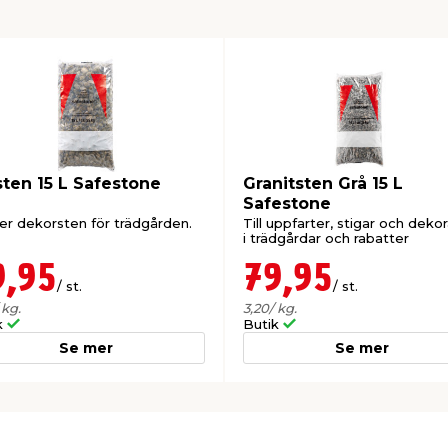
sten 15 L Safestone
Granitsten Grå 15 L
Safestone
er dekorsten för trädgården.
Till uppfarter, stigar och deko
i trädgårdar och rabatter
9,95
79,95
/ st.
/ st.
 kg.
3,20
/ kg.
k
Butik
Se mer
Se mer