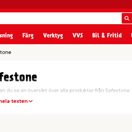
S
S
sning
Färg
Verktyg
VVS
Bil & Fritid
stone
festone
an du se en översikt över alla produkter från Safestone.
hela texten