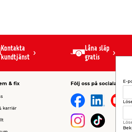
Kontakta
Låna släp
kundtjänst
gratis
E-p
em & fix
Följ oss på sociala medi
ss
Lös
 karriär
lt
Lös
Bekr
rum