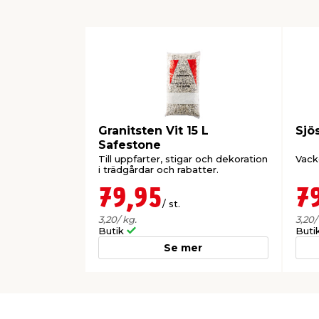
Granitsten Vit 15 L
Sjö
Safestone
Till uppfarter, stigar och dekoration
Vack
i trädgårdar och rabatter.
79,95
7
/ st.
3,20
/ kg.
3,20
/
Butik
Buti
Se mer
0
0