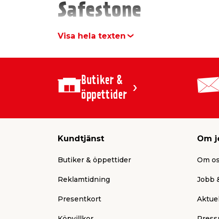
Safestone
Visa hela texten
Butiker &
öppettider
Kundtjänst
Om j
Butiker & öppettider
Om o
Reklamtidning
Jobb &
Presentkort
Aktuel
Köpvillkor
Press