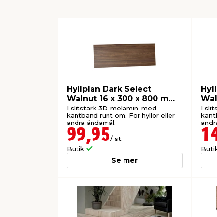
Hyllplan Dark Select
Hyl
Walnut 16 x 300 x 800 mm
Wal
Wallmann
Wal
I slitstark 3D-melamin, med
I sl
kantband runt om. För hyllor eller
kantb
andra ändamål.
andr
99,95
1
/ st.
Butik
Buti
Se mer