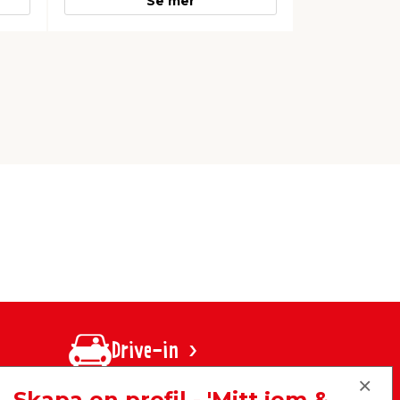
Se mer
Drive-in
Skapa en profil - 'Mitt jem &