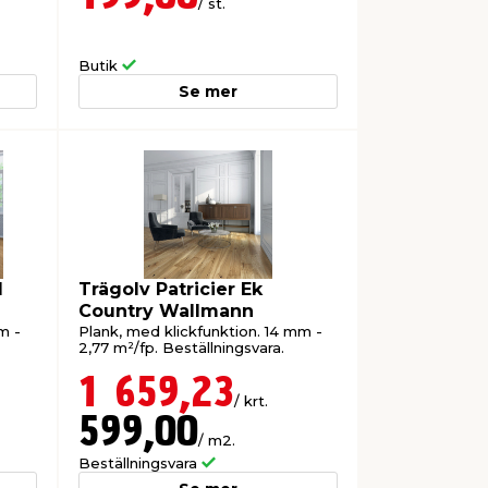
/ st.
Butik
Se mer
d
Trägolv Patricier Ek
Country Wallmann
m -
Plank, med klickfunktion. 14 mm -
2,77 m²/fp. Beställningsvara.
1 659,23
/ krt.
599,00
/ m2.
Beställningsvara