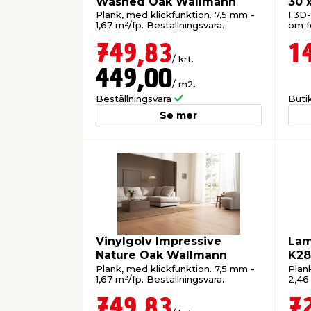
Washed Oak Wallmann
30 
Plank, med klickfunktion. 7,5 mm -
I 3D
1,67 m²/fp. Beställningsvara.
om fö
749,83
1
/ krt.
449,00
/ m2.
Beställningsvara
Buti
Se mer
Vinylgolv Impressive
Lam
Nature Oak Wallmann
K28
Plank, med klickfunktion. 7,5 mm -
Plan
1,67 m²/fp. Beställningsvara.
2,46 
749,83
7