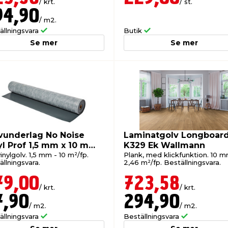
/ krt.
/ st.
94,90
/ m2.
ällningsvara
Butik
Se mer
Se mer
vunderlag No Noise
Laminatgolv Longboar
yl Prof 1,5 mm x 10 m
K329 Ek Wallmann
lmann
inylgolv. 1,5 mm - 10 m²/fp.
Plank, med klickfunktion. 10 m
llningsvara.
2,46 m²/fp. Beställningsvara.
79,00
723,58
/ krt.
/ krt.
7,90
294,90
/ m2.
/ m2.
ällningsvara
Beställningsvara