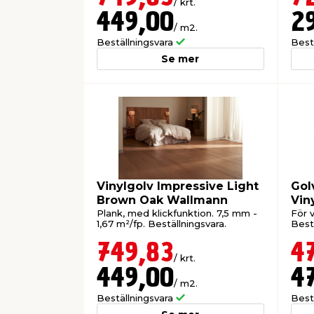
/ krt.
449,00
2
/ m2.
Beställningsvara
Best
Se mer
Vinylgolv Impressive Light
Gol
Brown Oak Wallmann
Vin
Wal
Plank, med klickfunktion. 7,5 mm -
För v
1,67 m²/fp. Beställningsvara.
Bestä
749,83
4
/ krt.
449,00
4
/ m2.
Beställningsvara
Best