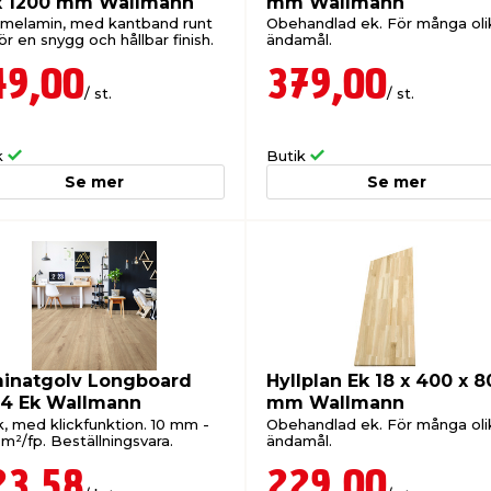
x 1200 mm Wallmann
mm Wallmann
-melamin, med kantband runt
Obehandlad ek. För många oli
r en snygg och hållbar finish.
ändamål.
49,00
379,00
/ st.
/ st.
k
Butik
Se mer
Se mer
inatgolv Longboard
Hyllplan Ek 18 x 400 x 8
4 Ek Wallmann
mm Wallmann
k, med klickfunktion. 10 mm -
Obehandlad ek. För många oli
m²/fp. Beställningsvara.
ändamål.
23,58
229,00