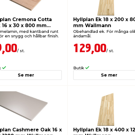
lplan Cremona Cotta
Hyllplan Ek 18 x 200 x 8
 16 x 30 x 800 mm
mm Wallmann
lmann
-melamin, med kantband runt
Obehandlad ek. För många oli
r en snygg och hållbar finish.
ändamål.
9,00
129,00
/ st.
/ st.
k
Butik
Se mer
Se mer
lplan Cashmere Oak 16 x
Hyllplan Ek 18 x 400 x 1