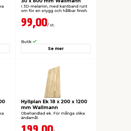
30 x 800 mm Wallmann
ka
I 3D-melamin, med kantband runt
om för en snygg och hållbar finish.
99,00
/ st.
Butik
Se mer
00
Hyllplan Ek 18 x 200 x 1200
mm Wallmann
ka
Obehandlad ek. För många olika
ändamål.
199,00