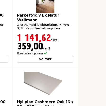
00
Parkettgolv Ek Natur
Wallmann
ka
3-stav, med klickfunktion. 14 mm -
3,18 m²/fp. Beställningsvara.
1 141,62
/ krt.
359,00
/ m2.
Beställningsvara
Se mer
200
Hyllplan Cashmere Oak 16 x