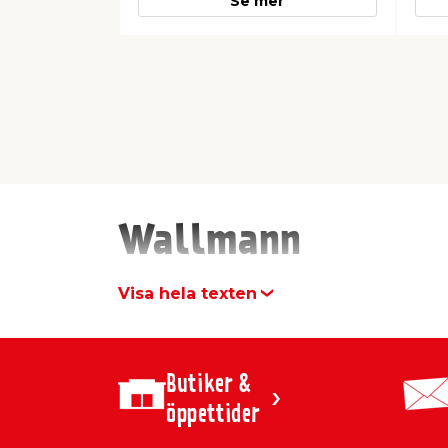
Se mer
0
0
1
1
Wallmann
Visa hela texten
Butiker &
öppettider