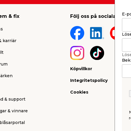
E-p
em & fix
Följ oss på sociala medi
ss
Lös
 karriär
lt
Lös
Bekr
rum
Köpvillkor
ärken
Integritetspolicy
Cookies
nd & support
gar & vinnare
r
blåsarportal