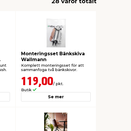
28 varor totalt
Monteringsset Bänkskiva
Wallmann
runt
Komplett monteringsset för att
ish.
sammanfoga två bänkskivor.
119,00
/ pkt.
Butik
Se mer