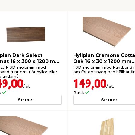
lplan Dark Select
Hyllplan Cremona Cotta
nut 16 x 300 x 1200 mm
Oak 16 x 30 x 1200 mm
lmann
Wallmann
itstark 3D-melamin, med
I 3D-melamin, med kantband 
and runt om. För hyllor eller
om för en snygg och hållbar fin
a ändamål.
49,00
149,00
/ st.
/ st.
k
Butik
Se mer
Se mer