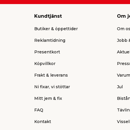
Kundtjänst
Om j
Butiker & öppettider
Om o
Reklamtidning
Jobb &
Presentkort
Aktuel
Köpvillkor
Press
Frakt & leverans
Varum
Ni fixar, vi stöttar
Jul
Mitt jem & fix
Bistå
FAQ
Tävlin
Kontakt
Vissel