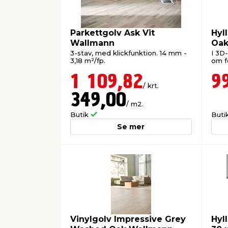
Parkettgolv Ask Vit
Hyl
Wallmann
Oak
Wal
3-stav, med klickfunktion. 14 mm -
I 3D
3,18 m²/fp.
om fö
1 109,82
9
/ krt.
349,00
/ m2.
Butik
Buti
Se mer
Vinylgolv Impressive Grey
Hyl