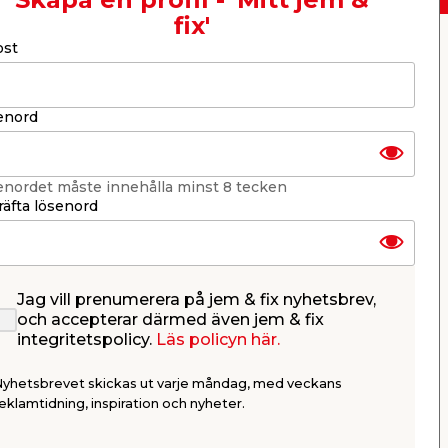
fix'
ost
er
KB jem & fix
Per Bondessons väg 2080
268 31 Svalöv, Sverige
Organisationsnummer: 969706-6331
enord
E-post: kundtjanst@jemfix.com
Telefon:
046-28 52 900
enordet måste innehålla minst 8 tecken
Läs mer om Trygg e-handel här.
äfta lösenord
Jag vill prenumerera på jem & fix nyhetsbrev,
och accepterar därmed även jem & fix
integritetspolicy.
Läs policyn här.
Nyhetsbrevet skickas ut varje måndag, med veckans
eklamtidning, inspiration och nyheter.