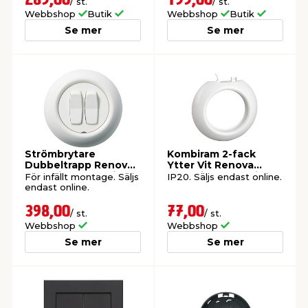
289,00
199,00
/ st.
/ st.
Webbshop
Butik
Webbshop
Butik
Se mer
Se mer
t & Värme
us & Förråd
öring
skläder & Skyddsutrustning
lation
 & Klinker
 & Säkerhet
öbler
er & Tapetverktyg
ing, Rep & Snöre
p
r & Fönster
edjursbekämpning
um
rsalspray & Multispray
ggningsmaskiner
Strömbrytare
Kombiram 2-fack
lation
t & Nät
yckstvätt & Tryckluft
Dubbeltrapp Renova
Ytter Vit Renova
Schneider Electric
Schneider Electric
För infällt montage. Säljs
IP20. Säljs endast online.
endast online.
tning
398,00
77,00
/ st.
/ st.
Webbshop
Webbshop
Se mer
Se mer
or & Flaggstänger