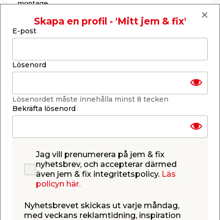
montage.
44,95
29,95
/ st.
/ st.
Skapa en profil - 'Mitt jem & fix'
Webbshop
Butik
Webbshop
Butik
E-post
Se mer
Se mer
Lösenord
Lösenordet måste innehålla minst 8 tecken
Bekräfta lösenord
Kombiram 2-fack
Dosa 2-fack 25 mm
Ytter Svart Renova
Renova Schneider
Schneider Electric
Electric
IP20. Säljs endast online.
För utanpåliggande
montage. Säljs endast
Jag vill prenumerera på jem & fix
online.
99,95
106,00
nyhetsbrev, och accepterar därmed
/ st.
/ st.
även jem & fix integritetspolicy.
Läs
Webbshop
Webbshop
policyn här.
Se mer
Se mer
Nyhetsbrevet skickas ut varje måndag,
med veckans reklamtidning, inspiration