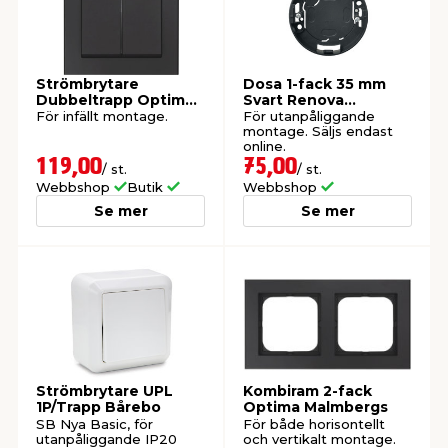
Strömbrytare
Dosa 1-fack 35 mm
Dubbeltrapp Optima
Svart Renova
Malmbergs
Schneider Electric
För infällt montage.
För utanpåliggande
montage. Säljs endast
online.
119,00
75,00
/ st.
/ st.
Webbshop
Butik
Webbshop
Se mer
Se mer
Strömbrytare UPL
Kombiram 2-fack
1P/Trapp Bårebo
Optima Malmbergs
SB Nya Basic, för
För både horisontellt
utanpåliggande IP20
och vertikalt montage.