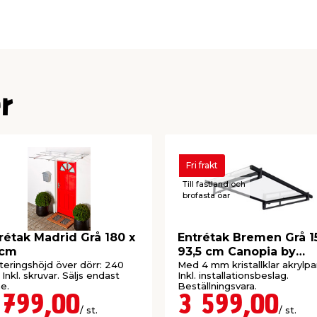
nen är mycket
, samt har testats för
gder.
uvfria monteringssystem är
age från regn och dagg.
rr är minst 250 mm.
r
dföljer.
anti.
a och går endast att
Fri frakt
Till fastland och
brofasta öar
ror ej omfattas av öppet
rétak Madrid Grå 180 x
Entrétak Bremen Grå 1
 cm
93,5 cm Canopia by
Palram
eringshöjd över dörr: 240
Med 4 mm kristallklar akrylpa
Inkl. skruvar. Säljs endast
Inkl. installationsbeslag.
ne.
Beställningsvara.
 799,00
3 599,00
/ st.
/ st.