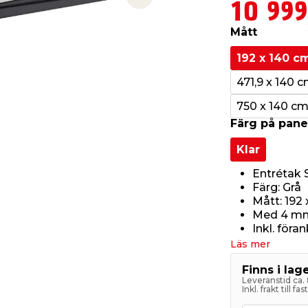
Next slide
10 999
Mått
192 x 140 c
471,9 x 140 
750 x 140 c
Färg på pane
Klar
Entrétak 
Färg: Grå
Mått: 192
Med 4 mm 
Inkl. föra
Läs mer
Finns i la
Leveranstid ca.
Inkl. frakt till f