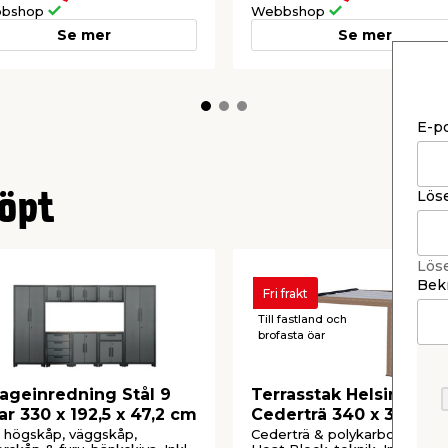
bshop
Webbshop
Se mer
Se mer
 stål
 mm
E-p
Lös
öpt
Lös
Bekr
Fri frakt
Till fastland och
brofasta öar
ageinredning Stål 9
Terrasstak Helsinki
ar 330 x 192,5 x 47,2 cm
Cederträ 340 x 300 cm
Canopia by Palram
 högskåp, väggskåp,
Cederträ & polykarbonat me