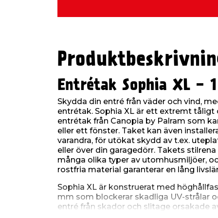
Produktbeskrivnin
Entrétak Sophia XL - 
Skydda din entré från väder och vind, me
entrétak. Sophia XL är ett extremt tåligt 
entrétak från Canopia by Palram som ka
eller ett fönster. Taket kan även install
varandra, för utökat skydd av t.ex. utepla
eller över din garagedörr. Takets stilrena 
många olika typer av utomhusmiljöer, oc
rostfria material garanterar en lång livsl
Sophia XL är konstruerat med höghållfast
mm som blockerar skadliga UV-strålar oc
entré från skador och slitage orsakade av
pulverlackerade aluminiumprofiler och g