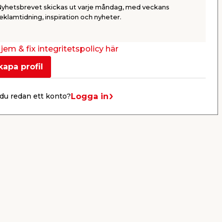
polykarbonat. Inkl. bl.a. fönster,
dubbla skjut
Nyhetsbrevet skickas ut varje måndag, med veckans
taklucka, solskydd & dubbeldörr.
takrännsyst
Beställningsvara.
ventilations
115 995,00
63 9
eklamtidning, inspiration och nyheter.
Beställnings
/ st.
jem & fix integritetspolicy här
Webbshop
Webbshop
Se mer
kapa profil
Logga in
du redan ett konto?
Nästa