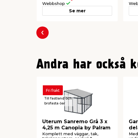
Webbshop
Web
Snötålighet: max. 93 kg/m²
Vindtålighet: 150 km/h
Se mer
Ljusgenomsläpp: 92%
Material panel: Akryl
Material profiler/fästen: Aluminium &
Monteringshöjd över dörr: min. 250
Föregående
Andra har också k
Fri frakt
Till fastland och
brofasta öar
Uterum Sanremo Grå 3 x
Gar
4,25 m Canopia by Palram
del
Komplett med väggar, tak,
Med