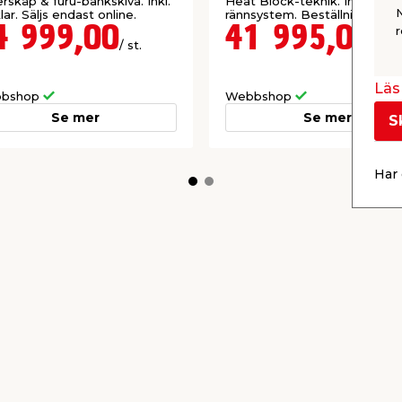
rskåp & furu-bänkskiva. Inkl.
Heat Block-teknik. Inkl. dolt
lar. Säljs endast online.
rännsystem. Beställningsvara.
4 999,00
41 995,00
r
/ st.
/ st.
Läs 
bshop
Webbshop
Se mer
Se mer
S
Har 