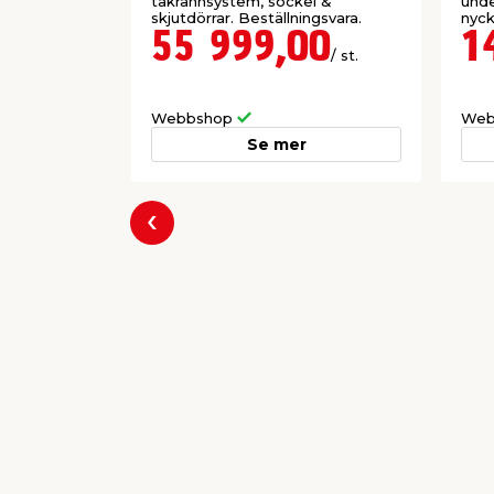
takrännsystem, sockel &
unde
skjutdörrar. Beställningsvara.
nyck
55 999,00
1
/ st.
Webbshop
Web
Se mer
Föregående
Producent
Canopia Nordics AB
Drottningholmsvägen 22, 2 tr
112 42 Stockholm
www.canopia.com/support