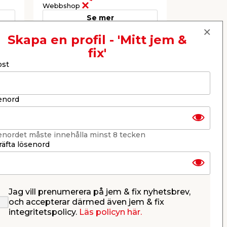
Webbshop
Webbshop
Se mer
Skapa en profil - 'Mitt jem &
fix'
Nästa
ost
enord
enordet måste innehålla minst 8 tecken
äfta lösenord
Fri frakt
Fri frakt
Till fastland och
Till fastland 
brofasta öar
brofasta öar
Jag vill prenumerera på jem & fix nyhetsbrev,
Trädgårdskontor
Orangeri 
och accepterar därmed även jem & fix
Copenhagen 351 x 287 cm
4,3 x 2,9
integritetspolicy.
Läs policyn här.
Canopia by Palram
Canopia 
d
Aluminium, akrylglas &
Komplett me