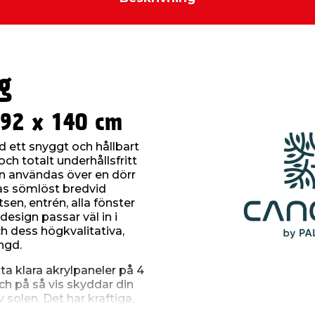
g
192 x 140 cm
d ett snyggt och hållbart
och totalt underhållsfritt
n användas över en dörr
eras sömlöst bredvid
tsen, entrén, alla fönster
design passar väl in i
h dess högkvalitativa,
ängd.
a klara akrylpaneler på 4
h på så vis skyddar din
 solen. Det har kraftiga,
alvaniserade stödarmar i