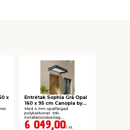
Fri frakt
Till fastland 
brofasta öar
50 x
Entrétak Sophia Grå Opal
Entrétak 
160 x 95 cm Canopia by
215 x 95 
Palram
Palram
nel.
Med 4 mm opalfärgad
Med 4 mm o
polykarbonat. Inkl.
polykarbonat
installationsbeslag.
installations
Beställningsvara.
Beställnings
6 049,00
7 59
/ st.