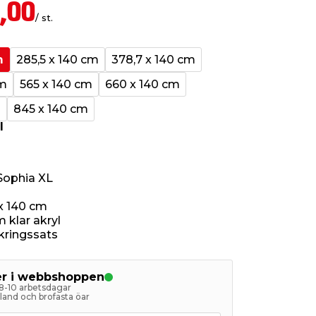
,00
/ st.
m
285,5 x 140 cm
378,7 x 140 cm
cm
565 x 140 cm
660 x 140 cm
m
845 x 140 cm
l
Sophia XL
 x 140 cm
klar akryl
nkringssats
ger i webbshoppen
 8-10 arbetsdagar
astland och brofasta öar