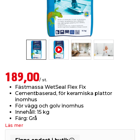
t & Värme
öbler
öring
skläder & Skyddsutrustning
lation
 & Klinker
 & Säkerhet
um
er & Tapetverktyg
ing, Rep & Snöre
p
r & Fönster
edjursbekämpning
t & Nät
rsalspray & Multispray
ggningsmaskiner
lation
yckstvätt & Tryckluft
189,00
/ st.
Fästmassa WetSeal Flex Fix
tning
Cementbaserad, för keramiska plattor
inomhus
För vägg och golv inomhus
or & Flaggstänger
Innehåll: 15 kg
Färg: Grå
Läs mer