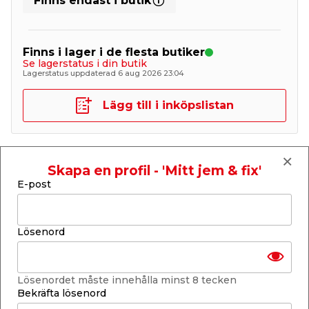
Finns endast i butik
Finns i lager i de flesta butiker
Se lagerstatus i din butik
Lagerstatus uppdaterad 6 aug 2026 23:04
Lägg till i inköpslistan
Produktbeskrivning
Skapa en profil - 'Mitt jem & fix'
E-post
Bostik Fästmassa WetSeal Flex Fix 15
kg
Lösenord
Bostik
WetSeal Flex Fix är en cementbaserad och
flexibel fästmassa utvecklad för säker och hållbar
montering av keramiska plattor på fasta underlag,
både på väggar och golv. Produkten kännetecknas
Lösenordet måste innehålla minst 8 tecken
av sin starka vidhäftningsförmåga, vilket ger en
Bekräfta lösenord
stabil och långvarig installation även i krävande