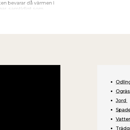
uken bevarar då värmen i
gar, samtidigt som
nsta.
non-woven PP med UV-
tten 2 x 10 m vilket räcker
Odlin
Ogrä
Jord
Spad
Vatte
Trädg