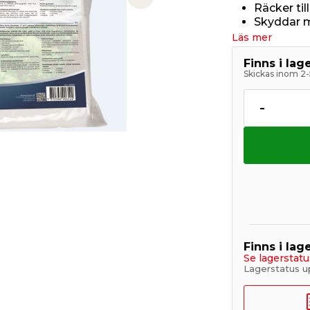
Next slide
Räcker til
Skyddar m
Läs mer
Finns i la
Skickas inom 2-
-
Finns i lage
Se lagerstatu
Lagerstatus u