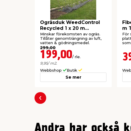
Ogräsduk WeedControl
Fib
Recycled 1 x 20 m
m 
Fibertex
Minskar förekomsten av ogräs.
För 
Tillåter genomträngning av luft,
plat
vatten & gödningsmedel.
som 
slän
299,00
199,00
3
/ rle.
9,95
/ m2.
Webbshop
Butik
Web
Se mer
Föregående
Andra har också k