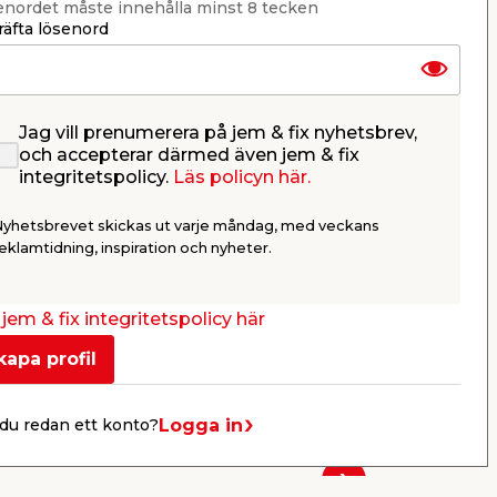
enordet måste innehålla minst 8 tecken
äfta lösenord
Jag vill prenumerera på jem & fix nyhetsbrev,
och accepterar därmed även jem & fix
integritetspolicy.
Läs policyn här.
Benmjöl 0,8 kg Substral
Skyddsd
Pallkrage
Nyhetsbrevet skickas ut varje måndag, med veckans
m Garde
orta.
Organiskt, långtidsverkande
Till pallkra
eklamtidning, inspiration och nyheter.
gödsel och
tillväxt av og
jordförbättringsmedel.
59,90
29,9
jem & fix integritetspolicy här
/ st.
kapa profil
74,88
/ kg.
Webbshop
Butik
Webbshop
Se mer
Logga in
du redan ett konto?
Nästa