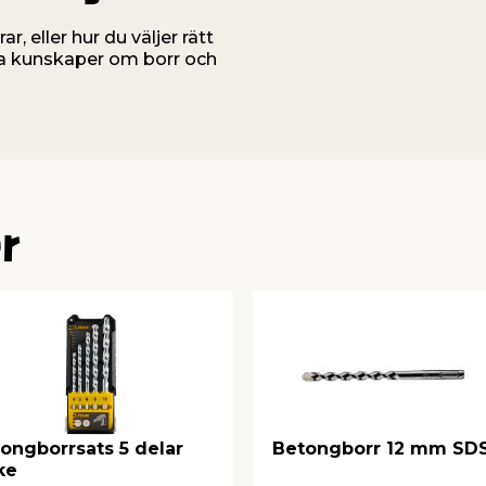
, eller hur du väljer rätt
ska kunskaper om borr och
r
ongborrsats 5 delar
Betongborr 12 mm SD
ke