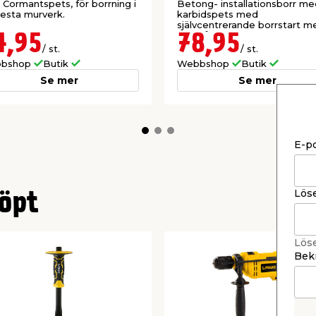
Cormantspets, för borrning i
Betong- installationsborr me
lesta murverk.
karbidspets med
självcentrerande borrstart m
hög hållbarhet för snabb och
4,95
78,95
effektiv rotations- slagborrni
/ st.
/ st.
tegel, betong och granit.
bshop
Butik
Webbshop
Butik
Se mer
Se mer
E-p
Lös
öpt
Lös
Bekr