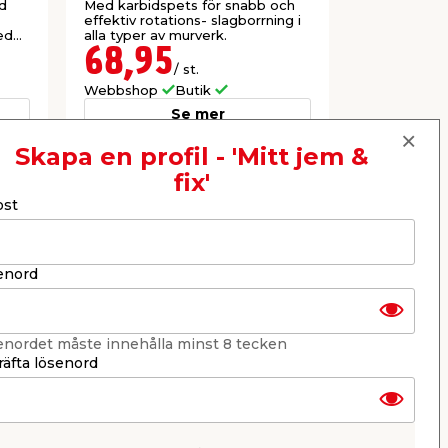
mm Irwin
d
Med karbidspets för snabb och
Betong- ins
effektiv rotations- slagborrning i
karbidspet
ed
alla typer av murverk.
självcentre
hög hållbar
68,95
55,9
ng i
effektiv rota
/ st.
tegel, beton
Webbshop
Butik
Webbshop
Se mer
Skapa en profil - 'Mitt jem &
fix'
Nästa
ost
enord
enordet måste innehålla minst 8 tecken
äfta lösenord