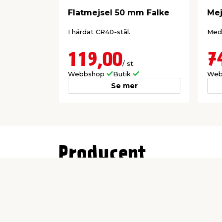
Flatmejsel 50 mm Falke
Mej
I härdat CR40-stål.
Med 
119,00
7
/ st.
Webbshop
Butik
Web
Se mer
Producent
Stanley Black & Decker Sweden AB
Flöjelbergsgatan 1c
SE-431 35 Mölndal Sverige
support@irwin.com