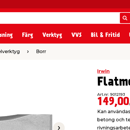
S
S
sning
Färg
Verktyg
VVS
Bil & Fritid
Borr
elverktyg
Borr
Irwin
Flatm
Art.nr: 9012193
149,00
Kan användas 
betong och teg
rivningsarbete