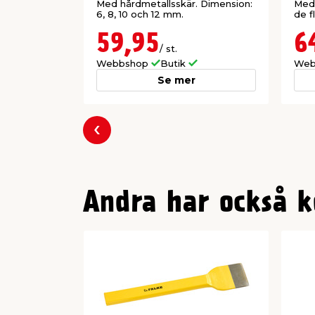
Med hårdmetallsskär. Dimension:
Med 
6, 8, 10 och 12 mm.
de f
59,95
6
/ st.
Webbshop
Butik
Web
Se mer
Föregående
Andra har också k