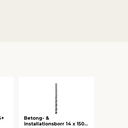
S+
Betong- &
Betongbo
installationsborr 14 x 150