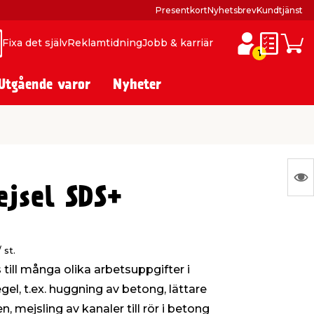
Presentkort
Nyhetsbrev
Kundtjänst
Fixa det själv
Reklamtidning
Jobb & karriär
ök
ök
Inköpslis
Varuk
1
Utgående varor
Nyheter
N
ejsel SDS+
Ing
var
att
/ st.
vis
till många olika arbetsuppgifter i
el, t.ex. huggning av betong, lättare
n, mejsling av kanaler till rör i betong