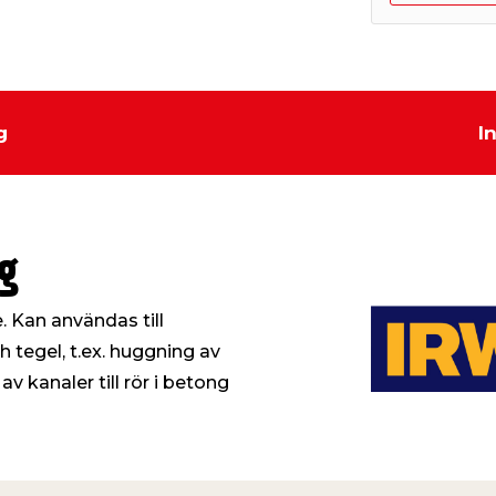
g
I
g
 Kan användas till
 tegel, t.ex. huggning av
v kanaler till rör i betong