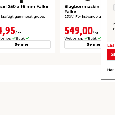
sel 250 x 16 mm Falke
Slagborrmaskin 710W
Falke
kraftigt gummerat grepp.
230V. För krävande arbeten.
4,95
549,00
r
/ st.
/ st.
bshop
Butik
Webbshop
Butik
Se mer
Se mer
Läs 
S
Har 