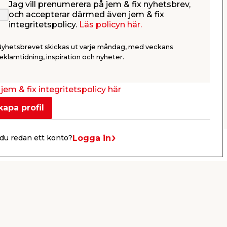
Jag vill prenumerera på jem & fix nyhetsbrev,
Borrhammare 1100W
och accepterar därmed även jem & fix
Falke
integritetspolicy.
Läs policyn här.
För borrning och bilning. Inkl. borr,
mejslar, djupstopp & extra
Nyhetsbrevet skickas ut varje måndag, med veckans
handtag.
949,00
eklamtidning, inspiration och nyheter.
/ st.
Webbshop
Butik
Se mer
jem & fix integritetspolicy här
kapa profil
Logga in
du redan ett konto?