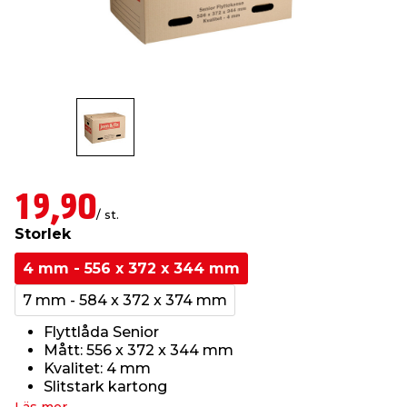
t & Värme
us & Förråd
öring
skläder & Skyddsutrustning
lation
 & Klinker
 & Säkerhet
öbler
er & Tapetverktyg
ing, Rep & Snöre
p
r & Fönster
edjursbekämpning
um
rsalspray & Multispray
ggningsmaskiner
19,90
lation
t & Nät
yckstvätt & Tryckluft
/ st.
Storlek
4 mm - 556 x 372 x 344 mm
tning
7 mm - 584 x 372 x 374 mm
Flyttlåda Senior
Mått: 556 x 372 x 344 mm
Kvalitet: 4 mm
or & Flaggstänger
Slitstark kartong