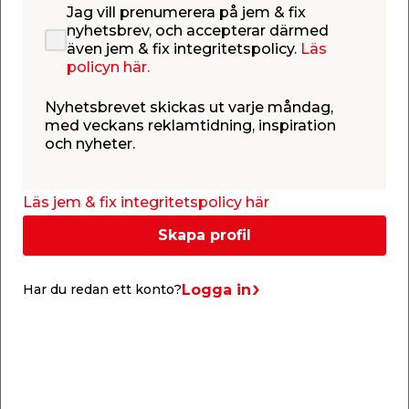
Setet är i 3 delar och består av 1 grillspade, 1 gaffel
Jag vill prenumerera på jem & fix
och 1 tång så att du enkelt kan hantera kött och
nyhetsbrev, och accepterar därmed
grönsaker på grillen. Grillsetet är tillverkat i rostfritt
även jem & fix integritetspolicy.
Läs
stål med ett PP-handtag som är bekvämt att hålla
policyn här.
om. Alla delar är enkla att hänga upp för att
undvika onödiga slitage på redskapen när de inte
Nyhetsbrevet skickas ut varje måndag,
används.
med veckans reklamtidning, inspiration
och nyheter.
Specifikationer
Innehåller: 1 grillspade, 1 gaffel och 1 tång
Material: Rostfritt stål med PP-handtag
Märke: Grillexpert
Läs jem & fix integritetspolicy här
Skapa profil
Logga in
Har du redan ett konto?
Köp tillsammans
Du tittar på