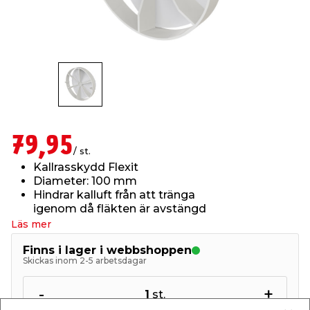
t & Värme
us & Förråd
öring
skläder & Skyddsutrustning
lation
 & Klinker
 & Säkerhet
öbler
er & Tapetverktyg
ing, Rep & Snöre
p
r & Fönster
edjursbekämpning
um
rsalspray & Multispray
ggningsmaskiner
79,95
/ st.
lation
t & Nät
yckstvätt & Tryckluft
Kallrasskydd Flexit
Diameter: 100 mm
Hindrar kalluft från att tränga
tning
igenom då fläkten är avstängd
Läs mer
Finns i lager i webbshoppen
Skickas inom 2-5 arbetsdagar
or & Flaggstänger
-
+
1
st.