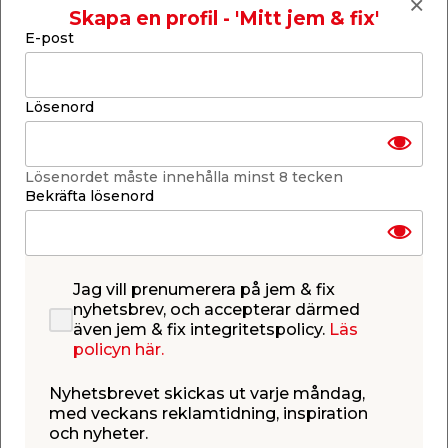
Skapa en profil - 'Mitt jem & fix'
Lägg i varukorgen
E-post
Lösenord
Finns i lager i de flesta butiker
Lösenordet måste innehålla minst 8 tecken
Se lagerstatus i din butik
Bekräfta lösenord
Lagerstatus uppdaterad 9 aug 2026 10:58
Lägg till i inköpslistan
Jag vill prenumerera på jem & fix
nyhetsbrev, och accepterar därmed
även jem & fix integritetspolicy.
Läs
Produktbeskrivning
policyn här.
Kallrasskydd Flexit
Kallrasskydd från Flexit används till fläkten för att
Nyhetsbrevet skickas ut varje måndag,
hindra kalluft från att tränga in då fläkten är
med veckans reklamtidning, inspiration
avstängd. Kallrasskyddet är tillverkad av plast och
och nyheter.