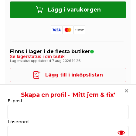
Lägg i varukorgen
Finns i lager i de flesta butiker
Se lagerstatus i din butik
Lagerstatus uppdaterad 7 aug 2026 14:26
Lägg till i inköpslistan
Skapa en profil - 'Mitt jem & fix'
E-post
Produktbeskrivning
Klotgrill Grillexpert Premium
Lösenord
Stilren klotformad kolgrill från Grillexpert, med stor
grillyta och termometer i locket! Premium-grillen
har måtten 57 x 66 x 109 cm och en grillyta på 53