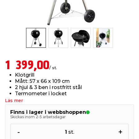
t & Värme
us & Förråd
öring
skläder & Skyddsutrustning
lation
 & Klinker
 & Säkerhet
öbler
er & Tapetverktyg
ing, Rep & Snöre
p
r & Fönster
edjursbekämpning
um
rsalspray & Multispray
ggningsmaskiner
1 399,00
/ st.
lation
t & Nät
yckstvätt & Tryckluft
Klotgrill
Mått: 57 x 66 x 109 cm
2 hjul & 3 ben i rostfritt stål
tning
Termometer i locket
Läs mer
Finns i lager i webbshoppen
Skickas inom 2-5 arbetsdagar
or & Flaggstänger
-
+
1
st.