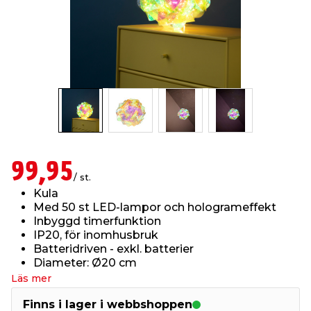
t & Värme
us & Förråd
öring
skläder & Skyddsutrustning
lation
 & Klinker
 & Säkerhet
öbler
er & Tapetverktyg
ing, Rep & Snöre
p
r & Fönster
edjursbekämpning
um
rsalspray & Multispray
ggningsmaskiner
lation
t & Nät
yckstvätt & Tryckluft
99,95
/ st.
Kula
tning
Med 50 st LED-lampor och hologrameffekt
Inbyggd timerfunktion
IP20, för inomhusbruk
Batteridriven - exkl. batterier
Diameter: Ø20 cm
Läs mer
or & Flaggstänger
Finns i lager i webbshoppen