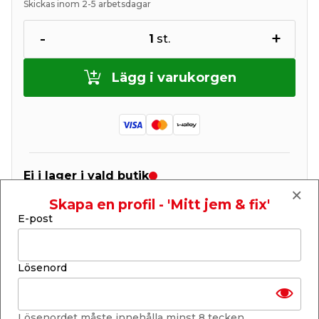
Skickas inom 2-5 arbetsdagar
-
+
1
st.
Lägg i varukorgen
Ej i lager i vald butik
Se lagerstatus i din butik
Lagerstatus uppdaterad 9 aug 2026 15:28
Skapa en profil - 'Mitt jem & fix'
E-post
Lägg till i inköpslistan
Lösenord
Produktbeskrivning
Lösenordet måste innehålla minst 8 tecken