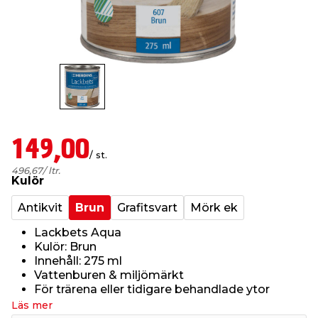
t & Värme
us & Förråd
öring
skläder & Skyddsutrustning
lation
 & Klinker
 & Säkerhet
öbler
er & Tapetverktyg
ing, Rep & Snöre
p
r & Fönster
edjursbekämpning
um
rsalspray & Multispray
ggningsmaskiner
149,00
/ st.
lation
t & Nät
yckstvätt & Tryckluft
496,67
/ ltr.
Kulör
Antikvit
Brun
Grafitsvart
Mörk ek
tning
Lackbets Aqua
Kulör: Brun
Innehåll: 275 ml
Vattenburen & miljömärkt
För trärena eller tidigare behandlade ytor
or & Flaggstänger
Läs mer