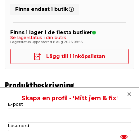
Finns endast i butik
Finns i lager i de flesta butiker
Se lagerstatus i din butik
Lagerstatus uppdaterad 8 aug 2026 08:56
Lägg till i inköpslistan
Produktbeskrivning
Herdins Lackbets Aqua Brun 275 ml
Skapa en profil - 'Mitt jem & fix'
E-post
Herdins Lackbets Aqua är en vattenburen och
miljömärkt färdig betslösning med lack, som
infärgar trärena eller tidigare behandlade ytor på
exempelvis möbler, bänkskivor, träpaneler m.m.
Lösenord
Lackbetsen har längre öppentid än traditionella