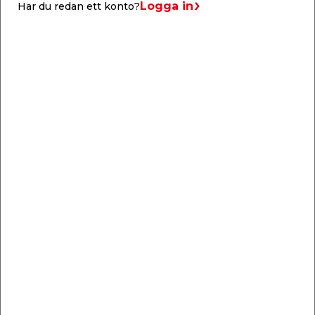
Logga in
Har du redan ett konto?
Kvalitetsklass
31
Dokument
Färg
Ek Vit
Monteringsmanual
Yta
Matt
Produktinfo
Info & guider