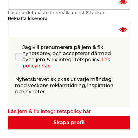
Laminatgolv Vit EK säljs med 15 års garanti.
Lösenordet måste innehålla minst 8 tecken
Bekräfta lösenord
Jag vill prenumerera på jem & fix
Specifikationer
nyhetsbrev, och accepterar därmed
Typ
Värde
även jem & fix integritetspolicy.
Läs
Antal m2 pr. krt.
2,47 m²
policyn här.
Tjocklek
7 mm
Nyhetsbrevet skickas ut varje måndag,
med veckans reklamtidning, inspiration
och nyheter.
Bredd
192 mm
Längd
1285 mm
Läs jem & fix integritetspolicy här
Skapa profil
Antal stavar
3
Visa hela texten