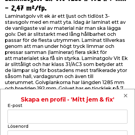
- 2,47 m²/fp.
Laminatgolv vit ek är ett ljust och tidlöst 3-
stavsgolv med en matt yta. Idag är laminat ett av
de vanligaste val av material när man ska lägga
golv. Det är slitstarkt med lång hållbarhet och
passar för de flesta utrymmen. Laminat tillverkas
genom att man under högt tryck limmar och
pressar samman (laminerar) flera skikt för
att materialet ska få sin styrka. Laminatgolv Vit Ek
är slittåligt och har klass 31/AC3 som betyder att
de lämpar sig för bostadens mest trafikerade ytor
såsom hall, vardagsrum och även till
uterummet. Golvplankorna har längden 1285 mm
och bredden 192 mm. Golvet har en tjocklek på 7
mm och tål golvvärme upp till 27
Skapa en profil - 'Mitt jem & fix'
grader. Varje förpackning innehåller 10 st plankor
E-post
vilket täcker en yta på ca 2,47 m²/fp. Monteringen
är smidig och enkel tack vare den
behändiga klickfunktion.
Lösenord
Garanti