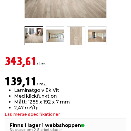
t & Värme
us & Förråd
öring
skläder & Skyddsutrustning
lation
 & Klinker
 & Säkerhet
öbler
er & Tapetverktyg
ing, Rep & Snöre
p
r & Fönster
edjursbekämpning
um
rsalspray & Multispray
ggningsmaskiner
343,61
/ krt.
lation
t & Nät
yckstvätt & Tryckluft
139,11
/ m2.
tning
Laminatgolv Ek Vit
Med klickfunktion
Mått: 1285 x 192 x 7 mm
2,47 m²/fp.
Läs mer
Se specifikationer
or & Flaggstänger
Finns i lager i webbshoppen
Skickas inom 2-5 arbetsdagar