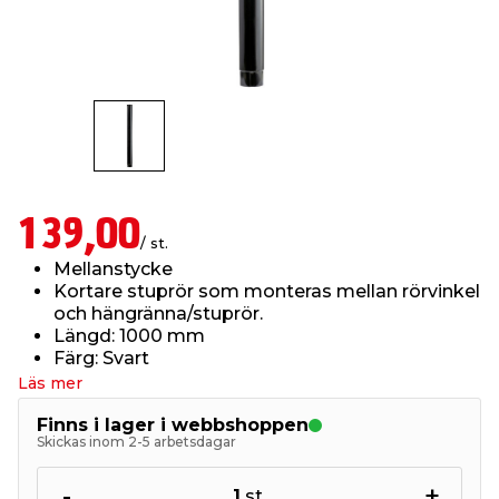
t & Värme
öbler
öring
skläder & Skyddsutrustning
lation
 & Klinker
 & Säkerhet
um
er & Tapetverktyg
ing, Rep & Snöre
p
r & Fönster
edjursbekämpning
t & Nät
rsalspray & Multispray
ggningsmaskiner
139,00
/ st.
lation
yckstvätt & Tryckluft
Mellanstycke
Kortare stuprör som monteras mellan rörvinkel
och hängränna/stuprör.
tning
Längd: 1000 mm
Färg: Svart
Läs mer
or & Flaggstänger
Finns i lager i webbshoppen
Skickas inom 2-5 arbetsdagar
-
+
1
st.