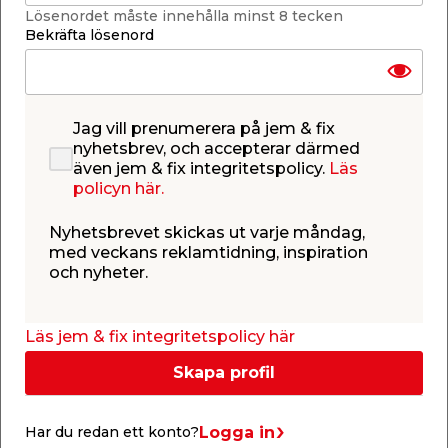
material. Producerad i enlighet med DIN 338. 3 st
Lösenordet måste innehålla minst 8 tecken
borr / förpackning.
Bekräfta lösenord
Jag vill prenumerera på jem & fix
nyhetsbrev, och accepterar därmed
även jem & fix integritetspolicy.
Läs
policyn här.
Info & guider
Nyhetsbrevet skickas ut varje måndag,
med veckans reklamtidning, inspiration
och nyheter.
Läs jem & fix integritetspolicy här
Skapa profil
Logga in
Har du redan ett konto?