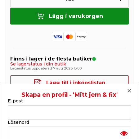
Lägg i varukorgen
Finns i lager i de flesta butiker
Se lagerstatus i din butik
Lagerstatus uppdaterad 7 aug 2026 13:00
Lägg till i inköpslistan
Skapa en profil - 'Mitt jem & fix'
E-post
Produktbeskrivning
HSS Pro Metallborr 2,0 mm med 118°
Lösenord
universalspets och precisionsslipande skär. Med
cylindrisk hals, för snabb borrning i en mängd olika