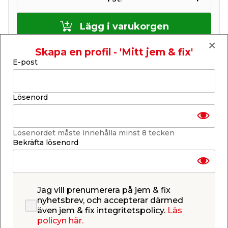
Lägg i varukorgen
Skapa en profil - 'Mitt jem & fix'
E-post
Finns i lager i de flesta butiker
Lösenord
Se lagerstatus i din butik
Lagerstatus uppdaterad 7 aug 2026 07:00
Lösenordet måste innehålla minst 8 tecken
Lägg till i inköpslistan
Bekräfta lösenord
Produktbeskrivning
Jag vill prenumerera på jem & fix
HSS Pro Metallborr 5,0 mm med 118°
nyhetsbrev, och accepterar därmed
universalspets och precisionsslipande skär för
även jem & fix integritetspolicy.
Läs
snabb borrning i olika material. Cylindrisk hals.
policyn här.