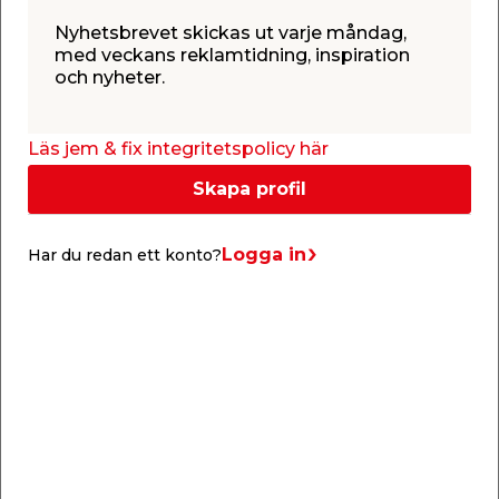
Producerad i enlighet med DIN 338. 2 st/
förpackning.
Nyhetsbrevet skickas ut varje måndag,
med veckans reklamtidning, inspiration
och nyheter.
Läs jem & fix integritetspolicy här
Skapa profil
Info & guider
Logga in
Har du redan ett konto?