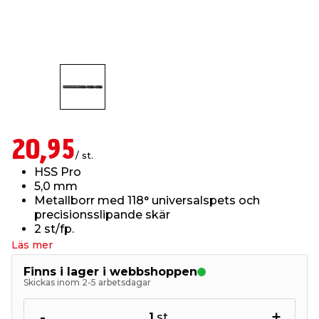
t & Värme
us & Förråd
öring
skläder & Skyddsutrustning
lation
 & Klinker
 & Säkerhet
öbler
er & Tapetverktyg
ing, Rep & Snöre
p
r & Fönster
edjursbekämpning
um
rsalspray & Multispray
ggningsmaskiner
20,95
/ st.
lation
t & Nät
yckstvätt & Tryckluft
HSS Pro
5,0 mm
Metallborr med 118° universalspets och
tning
precisionsslipande skär
2 st/fp.
Läs mer
Finns i lager i webbshoppen
Skickas inom 2-5 arbetsdagar
or & Flaggstänger
-
+
1
st.