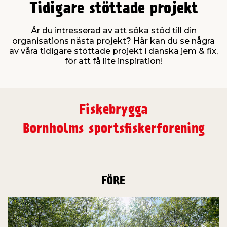
Tidigare stöttade projekt
t & Värme
us & Förråd
öring
skläder & Skyddsutrustning
lation
Är du intresserad av att söka stöd till din
organisations nästa projekt? Här kan du se några
av våra tidigare stöttade projekt i danska jem & fix,
 & Klinker
 & Säkerhet
öbler
er & Tapetverktyg
ing, Rep & Snöre
p
för att få lite inspiration!
r & Fönster
edjursbekämpning
um
rsalspray & Multispray
ggningsmaskiner
Fiskebrygga
lation
t & Nät
yckstvätt & Tryckluft
Bornholms sportsfiskerforening
tning
FÖRE
or & Flaggstänger