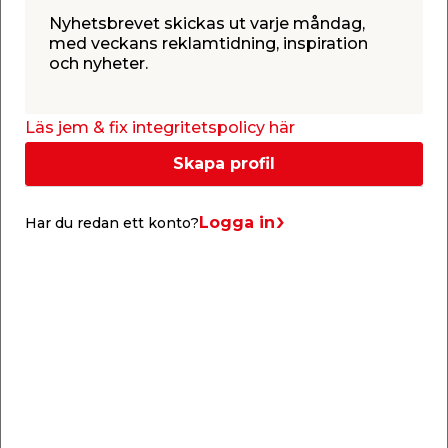
Nyhetsbrevet skickas ut varje måndag,
med veckans reklamtidning, inspiration
och nyheter.
Läs jem & fix integritetspolicy här
Skapa profil
Renovering av faciliteter
Logga in
Har du redan ett konto?
Lolland Motorcross og Nakskov
motorcross
FÖRE