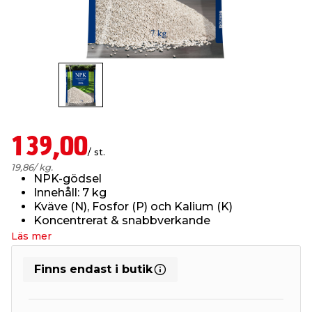
t & Värme
us & Förråd
öring
skläder & Skyddsutrustning
lation
 & Klinker
 & Säkerhet
öbler
er & Tapetverktyg
ing, Rep & Snöre
p
r & Fönster
edjursbekämpning
um
rsalspray & Multispray
ggningsmaskiner
139,00
/ st.
lation
t & Nät
yckstvätt & Tryckluft
19,86
/ kg.
NPK-gödsel
Innehåll: 7 kg
Kväve (N), Fosfor (P) och Kalium (K)
tning
Koncentrerat & snabbverkande
Läs mer
Finns endast i butik
or & Flaggstänger