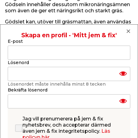
Gödseln innehåller dessutom mikronäringsämnen
som även de ger ett näringsrikt och starkt gräs.
Gödslet kan, utöver till gräsmattan, även användas
till träd och buskar samt till grönsaksland och
rabatter. Var dock försiktig med doseringen, NPK
Skapa en profil - 'Mitt jem & fix'
är ett mer koncentrerat gödsel än exempelvis
E-post
naturgödsel och överdosering kan därför riskera
att växterna blir "brända". Produkten innehåller 7
kg koncentrerat gödsel - läs alltid
Lösenord
produktinformation och anvisningar på etiketten
innan användning.
Innehåll:
Lösenordet måste innehålla minst 8 tecken
20% kväve
Bekräfta lösenord
5% fosfor
10% kalium
Var uppmärksam på, att denna produkt är
Jag vill prenumerera på jem & fix
faromärkt:
nyhetsbrev, och accepterar därmed
även jem & fix integritetspolicy.
Läs
policyn här.