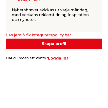
Nyhetsbrevet skickas ut varje måndag,
Varning
med veckans reklamtidning, inspiration
och nyheter.
H319: Orsakar allvarlig ögonirritation.
P280: Använd ögonskydd.
Läs jem & fix integritetspolicy här
P264: Tvätta händerna grundligt efter användning.
Skapa profil
P305 P351 P338 : VID KONTAKT MED ÖGONEN,
Skölj försiktigt med vatten i flera minuter. Ta ur
Logga in
Har du redan ett konto?
eventuella kontaktlinser om det går lätt. Fortsätt
att skölja.
P337 P313: Vid bestående ögonirritation sök
läkarhjälp.