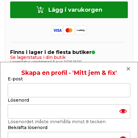
Lägg i varukorgen
Finns i lager i de flesta butiker
Se lagerstatus i din butik
Lagerstatus uppdaterad 6 aug 2026 16:00
Skapa en profil - 'Mitt jem & fix'
Lägg till i inköpslistan
E-post
Lösenord
Produktbeskrivning
Mauve LED-plafond
Lösenordet måste innehålla minst 8 tecken
Mauve är en diskret LED-takplafond från Philips,
Bekräfta lösenord
tillverkad av vit plast. Med sin minimalistiska
design smälter lampan in diskret i varje rum.