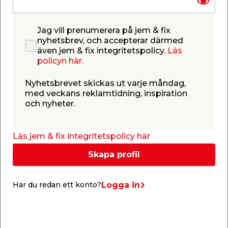
Lampan avger ett behagligt varmvitt sken av hög
kvalitet och har lägre energiförbrukning än
traditionella ljuskällor, vilket gör att du kan
Jag vill prenumerera på jem & fix
spara pengar. Lampan har längden 7,5 cm, bredden
nyhetsbrev, och accepterar därmed
32,2 cm och höjden 7,5 cm. Utöver den vanliga 2 års
även jem & fix integritetspolicy.
Läs
garantin på lampan erbjuder Philips 5 års garanti på
policyn här.
lampans LED-modul.
Nyhetsbrevet skickas ut varje måndag,
med veckans reklamtidning, inspiration
och nyheter.
Läs jem & fix integritetspolicy här
Specifikationer
Typ
Värde
Skapa profil
Vikt
0,5 kg
Logga in
Har du redan ett konto?
Volt
220-240V
Längd
32,2 cm