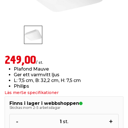
t & Värme
öbler
öring
skläder & Skyddsutrustning
lation
 & Klinker
 & Säkerhet
um
er & Tapetverktyg
ing, Rep & Snöre
p
r & Fönster
edjursbekämpning
t & Nät
rsalspray & Multispray
ggningsmaskiner
249,00
/ st.
lation
yckstvätt & Tryckluft
Plafond Mauve
Ger ett varmvitt ljus
L: 7,5 cm, B: 32,2 cm, H: 7,5 cm
tning
Philips
Läs mer
Se specifikationer
or & Flaggstänger
Finns i lager i webbshoppen
Skickas inom 2-5 arbetsdagar
-
+
1
st.