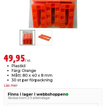
t & Värme
öbler
öring
skläder & Skyddsutrustning
lation
 & Klinker
 & Säkerhet
um
er & Tapetverktyg
ing, Rep & Snöre
p
r & Fönster
edjursbekämpning
t & Nät
rsalspray & Multispray
ggningsmaskiner
lation
yckstvätt & Tryckluft
49,95
/ st.
Plastkil
tning
Färg: Orange
Mått: 80 x 40 x 8 mm
30 st per förpackning
or & Flaggstänger
Läs mer
Finns i lager i webbshoppen
Skickas inom 2-5 arbetsdagar