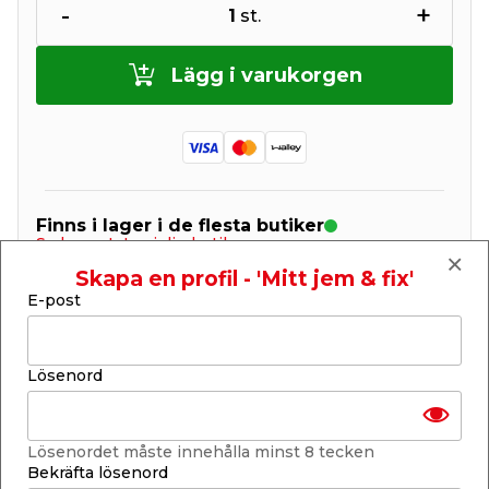
-
+
1
st.
Lägg i varukorgen
Finns i lager i de flesta butiker
Se lagerstatus i din butik
Lagerstatus uppdaterad 6 aug 2026 04:26
Skapa en profil - 'Mitt jem & fix'
E-post
Lägg till i inköpslistan
Lösenord
Produktbeskrivning
Knudsen Kilen Plastkil 8 mm 30-pack
Lösenordet måste innehålla minst 8 tecken
Orange plastkil med måtten 80 x 40 x 8 mm. Kilen
Bekräfta lösenord