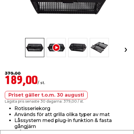
t & Värme
us & Förråd
öring
skläder & Skyddsutrustning
lation
 & Klinker
 & Säkerhet
öbler
er & Tapetverktyg
ing, Rep & Snöre
p
r & Fönster
edjursbekämpning
um
rsalspray & Multispray
ggningsmaskiner
lation
t & Nät
yckstvätt & Tryckluft
379,00
189,00
/ st.
tning
Priset gäller t.o.m. 30 augusti
Lägsta pris senaste 30 dagarna: 379,00
/ st.
Rotisseriekorg
Används för att grilla olika typer av mat
Låssystem med plug-in funktion & fasta
or & Flaggstänger
gångjärn
Mått: 41 x 22 x 16,5 cm