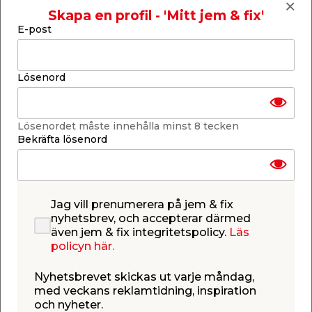
Material: Non-stick-belagt stål
Skapa en profil - 'Mitt jem & fix'
Exkl. rotisseriestång
E-post
Läs mer
Ej i lager i webbshoppen
Lösenord
-
+
1
st.
Lösenordet måste innehålla minst 8 tecken
Lägg i varukorgen
Bekräfta lösenord
Jag vill prenumerera på jem & fix
nyhetsbrev, och accepterar därmed
även jem & fix integritetspolicy.
Läs
Finns i lager i de flesta butiker
policyn här.
Se lagerstatus i din butik
Lagerstatus uppdaterad 8 aug 2026 23:04
Nyhetsbrevet skickas ut varje måndag,
Lägg till i inköpslistan
med veckans reklamtidning, inspiration
och nyheter.