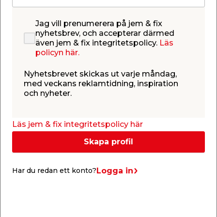
producera klor, vilket håller poolen ren samtidigt
som det är skonsamt för hud, ögon och hår.
Klorinatorn är anpassad för pooler med en volym
Jag vill prenumerera på jem & fix
på maximalt 26498 liter och kräver en minimal
nyhetsbrev, och accepterar därmed
flödeshastighet på 1249 liter.
även jem & fix integritetspolicy.
Läs
policyn här.
Den har ett automatiskt självrengöringsläge samt
en lättanvänd kontrollpanel med självlåsande
Nyhetsbrevet skickas ut varje måndag,
funktion. Klorinatorn kommer inklusive adaptrar för
med veckans reklamtidning, inspiration
de flesta ovan-mark-pooler, samt ett 50-pack
och nyheter.
teststickor så att du kan testa poolvattnets
kvalitet.
Läs jem & fix integritetspolicy här
Skapa profil
Logga in
Har du redan ett konto?
Köp tillsammans
Du tittar på