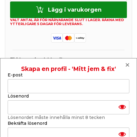
Lägg i varukorgen
VALT ANTAL ÄR FÖR NÄRVARANDE SLUT I LAGER. RÄKNA MED
YTTERLIGARE 5 DAGAR FÖR LEVERANS.
Ej i lager i vald butik
Se lagerstatus i din butik
Skapa en profil - 'Mitt jem & fix'
Lagerstatus uppdaterad 5 aug 2026 23:04
E-post
Lägg till i inköpslistan
Lösenord
Produktbeskrivning
Lösenordet måste innehålla minst 8 tecken
Hydrogenic Saltwater Chlorinator
Bekräfta lösenord
Denna klorinator från Bestway använder salt för att