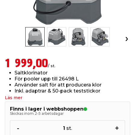
t & Värme
öbler
öring
skläder & Skyddsutrustning
lation
 & Klinker
 & Säkerhet
um
er & Tapetverktyg
ing, Rep & Snöre
p
r & Fönster
edjursbekämpning
t & Nät
rsalspray & Multispray
ggningsmaskiner
1 999,00
/ st.
lation
yckstvätt & Tryckluft
Saltklorinator
För pooler upp till 26498 L
Använder salt för att producera klor
tning
Inkl. adaptrar & 50-pack teststickor
Läs mer
or & Flaggstänger
Finns i lager i webbshoppen
Skickas inom 2-5 arbetsdagar
-
+
1
st.