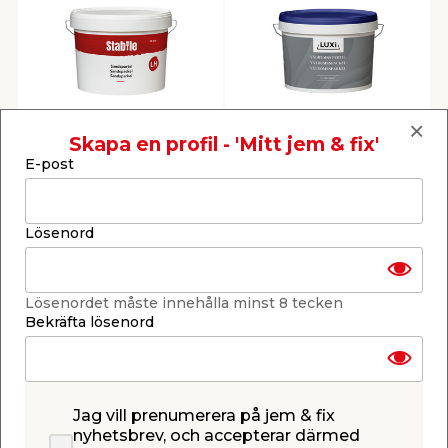
Sandspackel LH 10 L
Våtrumsspackel 3 L
Grå Stabile
Luxi
Skapa en profil - 'Mitt jem & fix'
För punkt- och
Används inomhus i
E-post
helspackling på tak och
fuktiga rum.
väggar.
189,00
159,00
/ st.
/ st.
18,90
/ ltr.
53,00
/ ltr.
Lösenord
Webbshop
Butik
Webbshop
Butik
Se mer
Se mer
Lösenordet måste innehålla minst 8 tecken
Bekräfta lösenord
Jag vill prenumerera på jem & fix
nyhetsbrev, och accepterar därmed
Lättviktsspackel 180
Superspackel Elastic