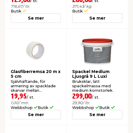
129,00
208,00
/ st.
/ st.
716,67
/ ltr.
371,43
/ kg.
Butik
Butik
t & Värme
öbler
öring
skläder & Skyddsutrustning
lation
Se mer
Se mer
 & Klinker
 & Säkerhet
um
er & Tapetverktyg
ing, Rep & Snöre
p
r & Fönster
edjursbekämpning
t & Nät
rsalspray & Multispray
ggningsmaskiner
lation
yckstvätt & Tryckluft
Glasfiberremsa 20 m x
Spackel Medium
5 cm
Ljusgrå 9 L Luxi
Självhäftande, för
Bruksklar, lätt
armering av spacklade
spackelmassa med
tning
skarvar mellan
medium kornstorlek.
gipsskivor.
19,95
299,00
/ st.
/ st.
1,00
/ mtr.
29,90
/ ltr.
or & Flaggstänger
Webbshop
Butik
Webbshop
Butik
Se mer
Se mer