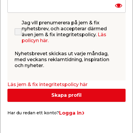
och tänkt att kombineras med
Staket art.nr
9042750
och
Grind art.nr 9062802
. Tillsammans får
du ett mycket elegant staket som passar väl in i de
flesta trädgårdar.
Jag vill prenumerera på jem & fix
nyhetsbrev, och accepterar därmed
Priset är för 1 st stolpe med spjut.
även jem & fix integritetspolicy.
Läs
policyn här.
Visa hela texten
Nyhetsbrevet skickas ut varje måndag,
med veckans reklamtidning, inspiration
Köp tillsammans
och nyheter.
Du tittar på
Läs jem & fix integritetspolicy här
Skapa profil
Logga in
Har du redan ett konto?
Webbshop
Webbshop
Webbshop
Butik
Butik
Butik