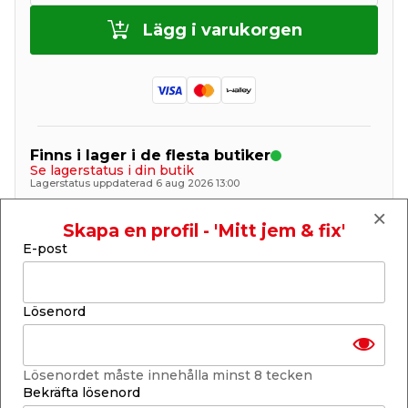
Lägg i varukorgen
Finns i lager i de flesta butiker
Se lagerstatus i din butik
Lagerstatus uppdaterad 6 aug 2026 13:00
Lägg till i inköpslistan
Skapa en profil - 'Mitt jem & fix'
E-post
Produktbeskrivning
Lösenord
Staketstolpe i svart stål 106 cm
Dags att bygga staket? Denna staketstolpe är
Lösenordet måste innehålla minst 8 tecken
tillverkad av svartlackerat stål och levereras
Bekräfta lösenord
inklusive markspjut. Staketstolpen är 106 cm lång