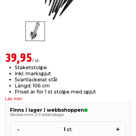
t & Värme
öbler
öring
skläder & Skyddsutrustning
lation
 & Klinker
 & Säkerhet
um
er & Tapetverktyg
ing, Rep & Snöre
p
r & Fönster
edjursbekämpning
t & Nät
rsalspray & Multispray
ggningsmaskiner
39,95
/ st.
Staketstolpe
lation
yckstvätt & Tryckluft
Inkl. markspjut
Svartlackerat stål
Längd: 106 cm
tning
Priset är för 1 st stolpe med spjut
Läs mer
or & Flaggstänger
Finns i lager i webbshoppen
Skickas inom 2-5 arbetsdagar
-
+
1
st.