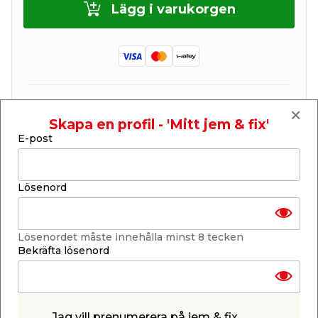
Lägg i varukorgen
Finns i lager i de flesta butiker
Se lagerstatus i din butik
Skapa en profil - 'Mitt jem & fix'
Lagerstatus uppdaterad 8 aug 2026 05:26
E-post
Lägg till i inköpslistan
Lösenord
Produktbeskrivning
Lösenordet måste innehålla minst 8 tecken
Bekräfta lösenord
Stenkista för vattenavledning
Om regnvattnet har svårt att komma ner i jorden
kan en stenkista lösa problemet. Regnvatten leds
Jag vill prenumerera på jem & fix