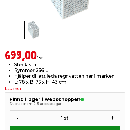
t & Värme
us & Förråd
öring
skläder & Skyddsutrustning
lation
 & Klinker
 & Säkerhet
öbler
er & Tapetverktyg
ing, Rep & Snöre
p
r & Fönster
edjursbekämpning
um
rsalspray & Multispray
ggningsmaskiner
699,00
/ st.
Stenkista
lation
t & Nät
yckstvätt & Tryckluft
Rymmer 256 L
Hjälper till att leda regnvatten ner i marken
L: 78 x B: 75 x H: 43 cm
tning
Läs mer
Finns i lager i webbshoppen
Skickas inom 2-5 arbetsdagar
-
+
1
st.
or & Flaggstänger