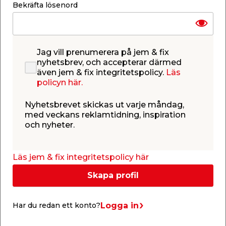
Bekräfta lösenord
Produktbeskrivning
Takspotlight Limbali med 4 spots - Vit
Jag vill prenumerera på jem & fix
Takspotlight Limbali är en stilfull och klassisk
nyhetsbrev, och accepterar därmed
spotskena från Philips i vit metall. Limbali har fyra
även jem & fix integritetspolicy.
Läs
stycken riktbara spots för att kunna rikta
policyn här.
belysningen dit du vill. Lampan säljs exklusive
ljuskällor och behöver kompletteras med 4 stycken
Nyhetsbrevet skickas ut varje måndag,
ljuskällor med GU10-sockel och 50W effekt
med veckans reklamtidning, inspiration
vardera.
och nyheter.
Lampan är 13 cm hög, 8 cm bred och 69,4 cm lång.
Specifikationer
Läs jem & fix integritetspolicy här
IP-klass: IP20, för inomhusbruk
Effekt: Max. 4 x 50W (säljs exkl. ljuskällor)
Skapa profil
Spänning: 220-240V
Sockel: GU10
Logga in
Har du redan ett konto?
Material: Metall
Färg: Vit
Höjd: 13 cm