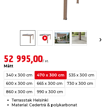
t & Värme
öbler
öring
skläder & Skyddsutrustning
lation
 & Klinker
 & Säkerhet
um
er & Tapetverktyg
ing, Rep & Snöre
p
r & Fönster
edjursbekämpning
t & Nät
rsalspray & Multispray
ggningsmaskiner
lation
yckstvätt & Tryckluft
52 995,00
/ st.
Mått
tning
340 x 300 cm
470 x 300 cm
535 x 300 cm
600 x 300 cm
665 x 300 cm
730 x 300 cm
or & Flaggstänger
860 x 300 cm
990 x 300 cm
Terrasstak Helsinki
Material: Cederträ & polykarbonat