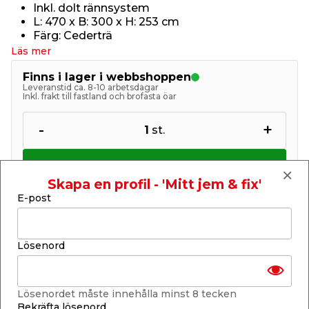
Inkl. dolt rännsystem
L: 470 x B: 300 x H: 253 cm
Färg: Cederträ
Läs mer
Finns i lager i webbshoppen
Leveranstid ca. 8-10 arbetsdagar
Inkl. frakt till fastland och brofasta öar
-
+
1
st.
Lägg i varukorgen
Skapa en profil - 'Mitt jem & fix'
E-post
Lösenord
Finns endast i webbshoppen
Lagerstatus uppdaterad 6 aug 2026 18:58
Lösenordet måste innehålla minst 8 tecken
Bekräfta lösenord