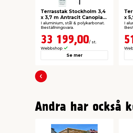
Vindtålighet: 150 km/h
Garanti: 12 år
Terrasstak Stockholm 3,4
Ter
Färg på profiler: Cederträ
x 3,7 m Antracit Canopia
x 5
Färg på paneler: Solskyddat (80% s
by Palram
by 
I aluminium, stål & polykarbonat.
I al
Beställningsvara.
Best
ljusgenomsläpp)
Material: Cederträ & polykarbonat
33 199,00
5
/ st.
Webbshop
Web
Se mer
Föregående
Andra har också k