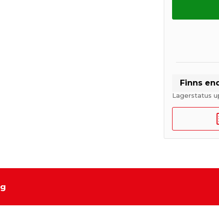
Finns en
Lagerstatus u
ng