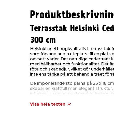
Produktbeskrivnin
Terrasstak Helsinki Ce
300 cm
Helsinki är ett högkvalitativt terrasstak
som förvandlar din uteplats till en plats 
oavsett väder. Det naturliga cederträet 
med hållbarhet och funktionalitet. Det är
röta och skadedjur, vilket gör underhåll
inte ens tänka på att behandla träet förrä
De imponerande stolparna på 23 x 18 cm
skapar en kraftfull men elegant struktur
integrerade rännorna diskret leder bort 
området under taket torrt. Taket består
polykarbonatpaneler med Heat Block-te
Visa hela texten
skyddar mot skadliga UV-strålar och sol
igenom ca 20% ljus och skuggar ca 80%, s