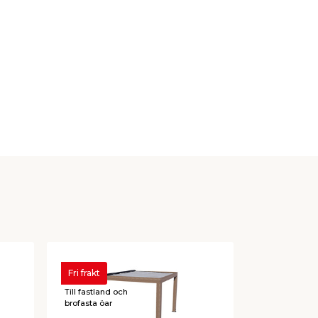
Fri frakt
Fri frakt
Till fastland och
Till fastland 
brofasta öar
brofasta öar