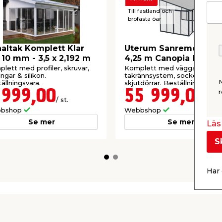
Till fastland och
brofasta öar
altak Komplett Klar
Uterum Sanremo Grå 3
 10 mm - 3,5 x 2,192 m
4,25 m Canopia by Pal
lett med profiler, skruvar,
Komplett med väggar, tak,
ingar & silikon.
takrännsystem, sockel &
ällningsvara.
skjutdörrar. Beställningsvara.
 999,00
55 999,00
r
/ st.
/ st.
bshop
Webbshop
Se mer
Se mer
Läs 
S
Har 