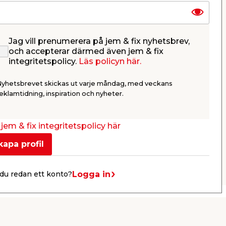
Jag vill prenumerera på jem & fix nyhetsbrev,
 x
Pool Oval Nedgrävd
Pool Ova
och accepterar därmed även jem & fix
ram
27470 L Swim & Fun
24420 L 
integritetspolicy.
Läs policyn här.
Inkl. filtersystem, filtersand,
Inkl. filtersy
skimmerset, säkerhetsstege
skimmerset,
Nyhetsbrevet skickas ut varje måndag, med veckans
m.m. Beställningsvara.
m.m. Beställ
49 000,00
39 0
eklamtidning, inspiration och nyheter.
/ st.
Webbshop
Webbshop
Se mer
jem & fix integritetspolicy här
kapa profil
Nästa
Logga in
du redan ett konto?