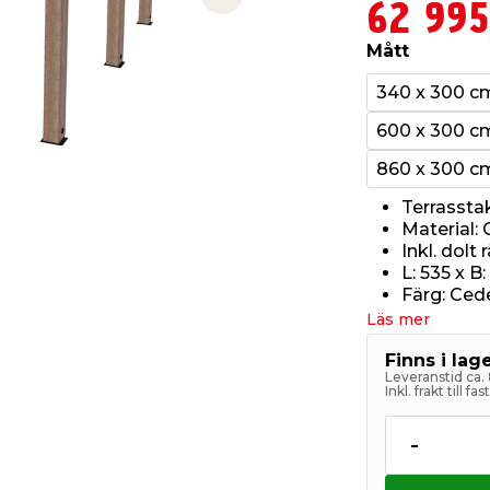
Next slide
62 995
Mått
340 x 300 c
600 x 300 c
860 x 300 c
Terrassta
Material:
Inkl. dolt
L: 535 x B
Färg: Ced
Läs mer
Finns i la
Leveranstid ca.
Inkl. frakt till f
-