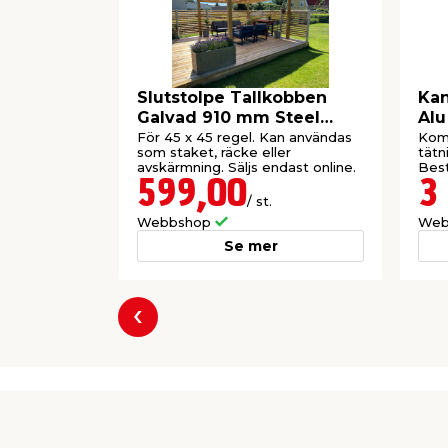
Slutstolpe Tallkobben
Kan
Galvad 910 mm Steel
Alu
Design
För 45 x 45 regel. Kan användas
Komp
som staket, räcke eller
tätn
avskärmning. Säljs endast online.
Best
599,00
3
/ st.
Webbshop
Web
Se mer
Föregående
Producent