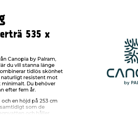
g
derträ 535 x
 från Canopia by Palram,
där du vill stanna länge
kombinerar tidlös skönhet
 naturligt resistent mot
et minimalt. Du behöver
n efter fem år.
 och en höjd på 253 cm
, samtidigt som de
regnvatten och håller
 av 4 mm solida
knik som effektivt
blekning. Det släpper
å att du slipper det