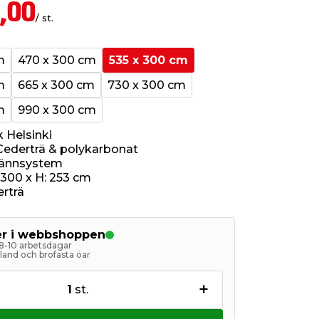
,00
/ st.
m
470 x 300 cm
535 x 300 cm
m
665 x 300 cm
730 x 300 cm
m
990 x 300 cm
k Helsinki
 Cederträ & polykarbonat
 rännsystem
: 300 x H: 253 cm
erträ
ger i webbshoppen
 8-10 arbetsdagar
astland och brofasta öar
+
1
st.