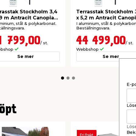
rasstak Stockholm 3,4
Terrasstak Stockholm 
,9 m Antracit Canopia
x 5,2 m Antracit Canop
kugga, 20%
Palram
by Palram
uminium, stål & polykarbonat.
I aluminium, stål & polykarbon
ällningsvara.
Beställningsvara.
1 799,00
44 499,00
/ st.
/ st.
bshop
Webbshop
Se mer
Se mer
E-p
Lös
öpt
Lös
Bekr
Fri frakt