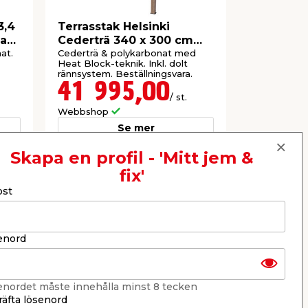
3,4
Terrasstak Helsinki
Terrassta
ia
Cederträ 340 x 300 cm
Cederträ
Canopia by Palram
Canopia 
at.
Cederträ & polykarbonat med
Cederträ & 
Heat Block-teknik. Inkl. dolt
Heat Block-t
rännsystem. Beställningsvara.
rännsystem. 
41 995,00
65 9
/ st.
Webbshop
Webbshop
Se mer
Skapa en profil - 'Mitt jem &
fix'
Nästa
ost
enord
enordet måste innehålla minst 8 tecken
äfta lösenord